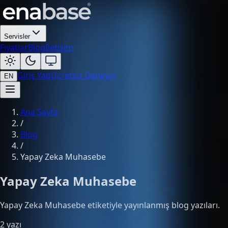
Servisler
Fiyatlar
Blog
İletişim
Giriş Yap
Ücretsiz Deneyin
EN
Ana Sayfa
/
Blog
/
Yapay Zeka Muhasebe
Yapay Zeka Muhasebe
Yapay Zeka Muhasebe etiketiyle yayınlanmış blog yazıları.
2 yazı