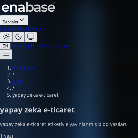
Servisler
Fiyatlar
Blog
İletişim
Giriş Yap
Ücretsiz Deneyin
EN
Ana Sayfa
/
Blog
/
yapay zeka e-ticaret
yapay zeka e-ticaret
yapay zeka e-ticaret etiketiyle yayınlanmış blog yazıları.
1 yazı