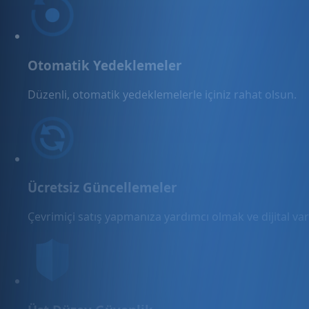
Otomatik Yedeklemeler
Düzenli, otomatik yedeklemelerle içiniz rahat olsun.
Ücretsiz Güncellemeler
Çevrimiçi satış yapmanıza yardımcı olmak ve dijital varl