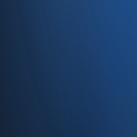
34710 Kadıköy/İstanbul
0850 840 45 20
info@enabase.com