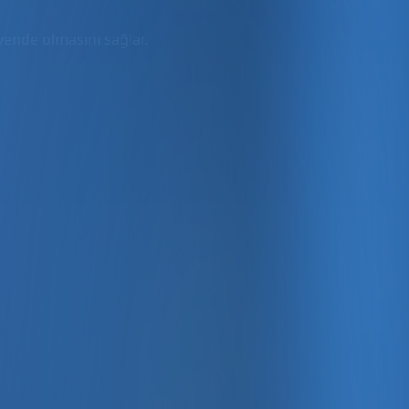
üvende olmasını sağlar.
rmda
ler dahil