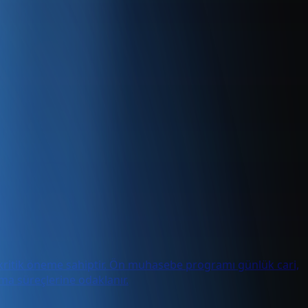
kritik öneme sahiptir. Ön muhasebe programı günlük cari,
ma süreçlerine odaklanır.