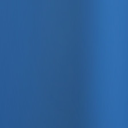
, e-fatura ve Enabase Online ile aynı panelde yönetin.