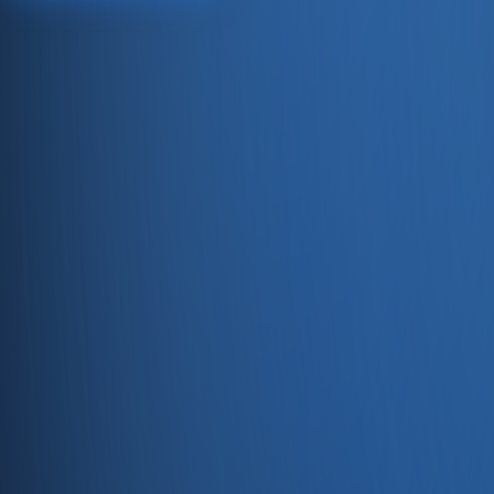
Satıştan tahsilata, tek platform.
Pazaryeri, web mağaza, kasa ve bayi kanallarınızı stok, cari
Hesap oluştur
Ürün
Servisler
Kaynaklar
Ürün
Özellikler
Fiyatlandırma
Entegrasyonlar