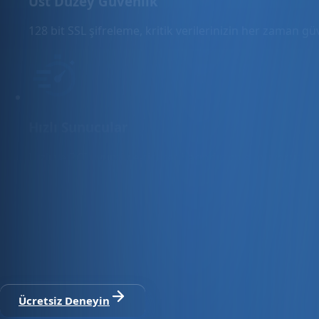
Üst Düzey Güvenlik
128 bit SSL şifreleme, kritik verilerinizin her zaman g
Hızlı Sunucular
Hızlı ve PCI uyumlu e-ticaret barındırma sunuyoruz.
E-ticaret ve ön muhasebe tek platfo
30 gün ücretsiz deneyin · Kredi kartı gerekmez · Tüm modül
Ücretsiz Deneyin