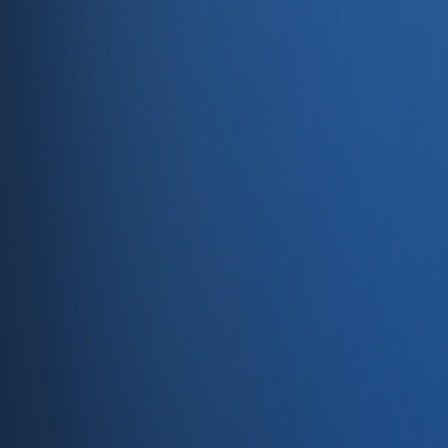
Servisler
E-Ticaret
Hızlı Satış
Bayi & Toptan
Ön Muhasebe
Web Site
Kaynaklar
Blog
Site haritası
İletişim
SSS
Hakkımızda
İletişim
İletişim
Caferağa, Şifa Sk No: 19