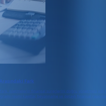
Arasındaki Fark
k, işletmelerin finansal süreçlerini doğru yönetmesi için 
ogramı resmi kayıtlar, beyanname ve detaylı finansal raporla