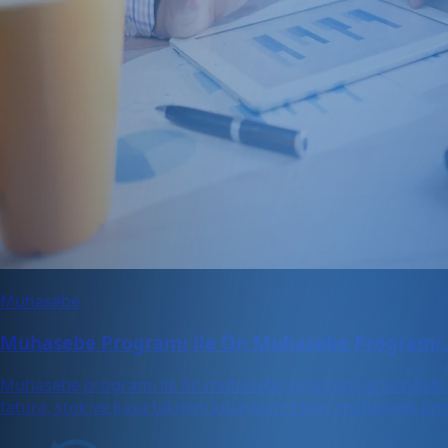
Muhasebe
Muhasebe Programı ile Ön Muhasebe Programı 
Muhasebe programı ile ön muhasebe programı arasındaki far
fatura, stok ve kasa takibini kolaylaştırırken; muhasebe pr