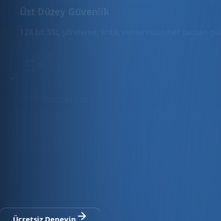
Üst Düzey Güvenlik
128 bit SSL şifreleme, kritik verilerinizin her zaman g
Hızlı Sunucular
Hızlı ve PCI uyumlu e-ticaret barındırma sunuyoruz.
E-ticaret ve ön muhasebe tek platfo
30 gün ücretsiz deneyin · Kredi kartı gerekmez · Tüm modül
Ücretsiz Deneyin