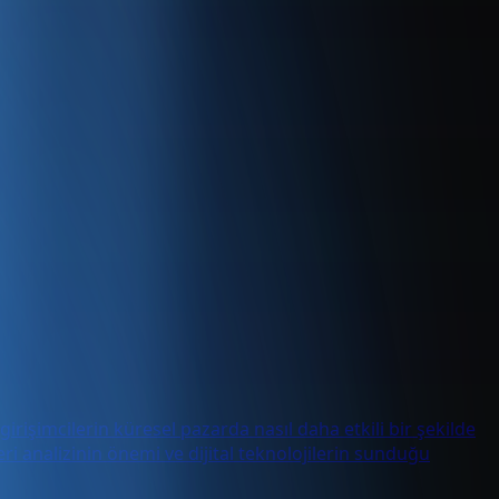
irişimcilerin küresel pazarda nasıl daha etkili bir şekilde
veri analizinin önemi ve dijital teknolojilerin sunduğu