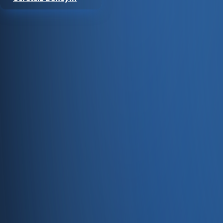
Satıştan tahsilata, tek platform.
Pazaryeri, web mağaza, kasa ve bayi kanallarınızı stok, cari
Hesap oluştur
Ürün
Servisler
Kaynaklar
Ürün
Özellikler
Fiyatlandırma
Entegrasyonlar