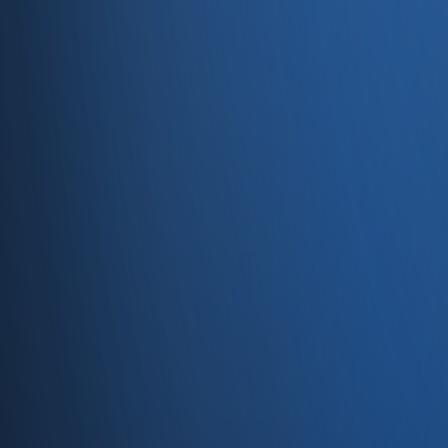
Servisler
E-Ticaret
Hızlı Satış
Bayi & Toptan
Ön Muhasebe
Web Site
Kaynaklar
Blog
Site haritası
İletişim
SSS
Hakkımızda
İletişim
İletişim