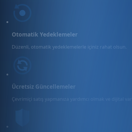
Otomatik Yedeklemeler
Düzenli, otomatik yedeklemelerle içiniz rahat olsun.
Ücretsiz Güncellemeler
Çevrimiçi satış yapmanıza yardımcı olmak ve dijital varl