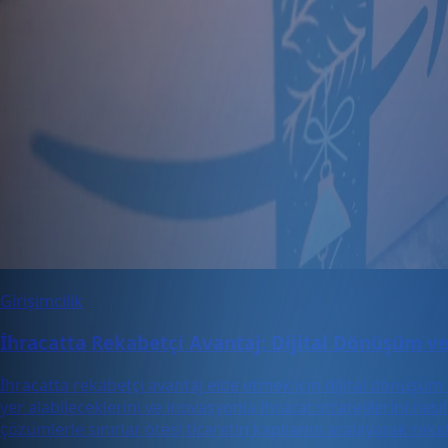
Girişimcilik
İhracatta Rekabetçi Avantaj: Dijital Dönüşüm ve 
İhracatta rekabetçi avantaj elde etmek için dijital dönüşüm v
yer alabileceklerini ve inovasyonla ihracat stratejilerini nas
çözümlerle sınırlar ötesi ticaretin kapılarını aralayarak rek