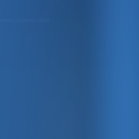
üvende olmasını sağlar.
rmda
ler dahil