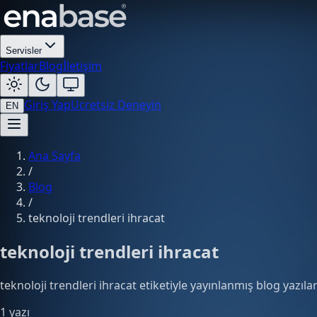
Servisler
Fiyatlar
Blog
İletişim
Giriş Yap
Ücretsiz Deneyin
EN
Ana Sayfa
/
Blog
/
teknoloji trendleri ihracat
teknoloji trendleri ihracat
teknoloji trendleri ihracat etiketiyle yayınlanmış blog yazılar
1 yazı