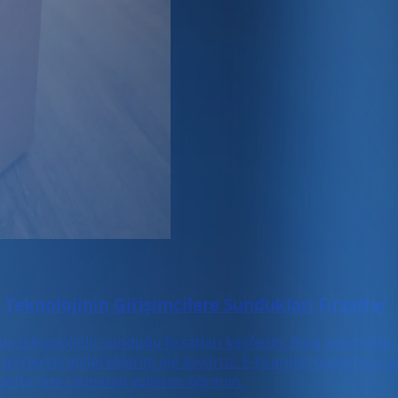
Teknolojinin Girişimcilere Sundukları Fırsatlar
e teknolojinin sunduğu fırsatları keşfedin. Blog yazımızda, g
ıl güçlendirebileceklerini ele alıyoruz. E-ticaretin büyümesi, 
abette öne çıkmanın yollarını öğrenin.