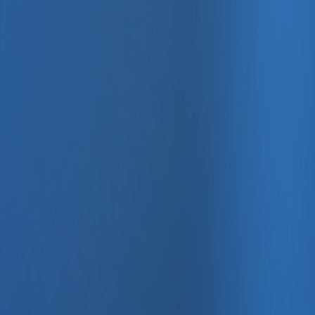
, e-fatura ve Enabase Online ile aynı panelde yönetin.