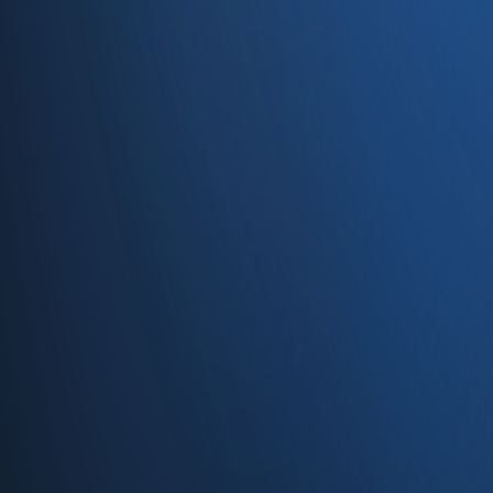
Caferağa, Şifa Sk No: 19
34710 Kadıköy/İstanbul
0850 840 45 20
info@enabase.com