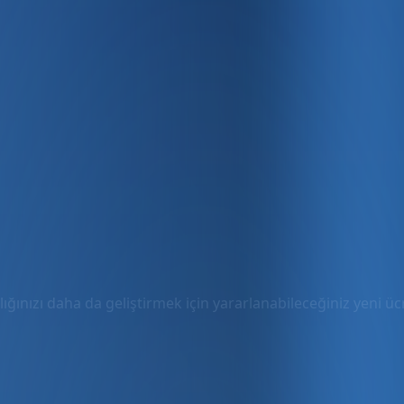
ığınızı daha da geliştirmek için yararlanabileceğiniz yeni ücre