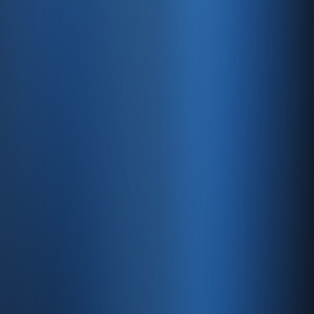
Satıştan tahsilata, tek platform.
Pazaryeri, web mağaza, kasa ve bayi kanallarınızı stok, cari,
e-fatura ve Enabase Online ile aynı panelde yönetin.
Hesap oluştur
Ürün
Servisler
Kaynaklar
Ürün
Özellikler
Fiyatlandırma
Entegrasyonlar
Servisler