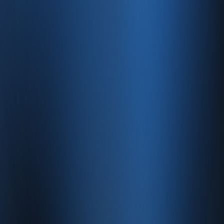
E-Ticaret
Hızlı Satış
Bayi & Toptan
Ön Muhasebe
Web Site
Kaynaklar
Blog
Site haritası
İletişim
SSS
Hakkımızda
İletişim
İletişim
Caferağa, Şifa Sk No: 19
34710 Kadıköy/İstanbul