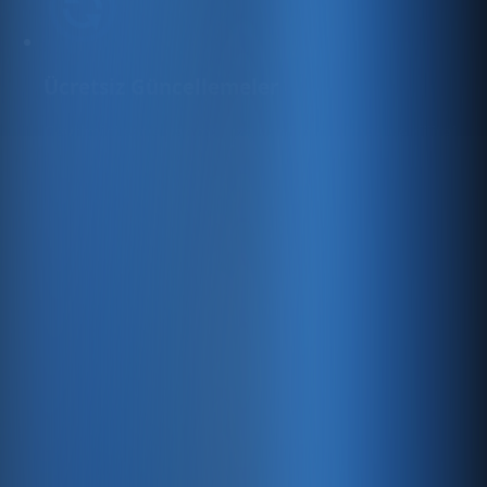
Ücretsiz Güncellemeler
Çevrimiçi satış yapmanıza yardımcı olmak ve dijital
varlığınızı daha da geliştirmek için
yararlanabileceğiniz yeni ücretsiz özellikleri sürekli
olarak ekliyoruz.
Üst Düzey Güvenlik
128 bit SSL şifreleme, kritik verilerinizin her zaman
güvende olmasını sağlar.