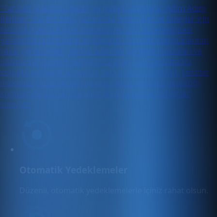
"Tahsilat Makbuzu Nedir ve Nasıl Düzenlenir: Adım Adım
Rehber" başlıklı blog yazımızda, işletmeler ve bireyler için
tahsilat makbuzunun önemini ve nasıl düzenlenmesi
gerektiğini adım adım açıklıyoruz. Tahsilat makbuzlarının
yasal gereklilikleri, dikkat edilmesi gereken noktaları ve
oluşturma sürecini detaylandırarak, okurlarımıza bu
konuda rehberlik ediyoruz. SEO odaklı içeriğimiz, tahsilat
makbuzu düzenlerken nelere dikkat edilmesi gerektiği
konusunda bilgi arayanlara etkili ve pratik çözümler
sunuyor.
Otomatik Yedeklemeler
Düzenli, otomatik yedeklemelerle içiniz rahat olsun.