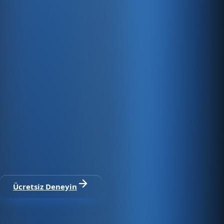
Hızlı Sunucular
Hızlı ve PCI uyumlu e-ticaret barındırma sunuyoruz.
E-ticaret ve ön muhasebe tek
platformda
30 gün ücretsiz deneyin · Kredi kartı gerekmez · Tüm
modüller dahil
Ücretsiz Deneyin