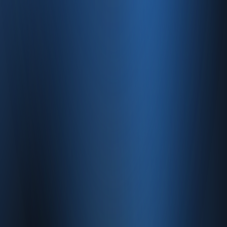
E-Ticaret
Hızlı Satış
Bayi & Toptan
Ön Muhasebe
Web Site
Kaynaklar
Blog
Site haritası
İletişim
SSS
Hakkımızda
İletişim
İletişim
Caferağa, Şifa Sk No: 19
34710 Kadıköy/İstanbul