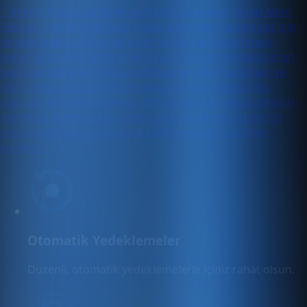
"Tahsilat Makbuzu Nedir ve Nasıl Düzenlenir: Adım Adım
Rehber" başlıklı blog yazımızda, işletmeler ve bireyler için
tahsilat makbuzunun önemini ve nasıl düzenlenmesi
gerektiğini adım adım açıklıyoruz. Tahsilat makbuzlarının
yasal gereklilikleri, dikkat edilmesi gereken noktaları ve
oluşturma sürecini detaylandırarak, okurlarımıza bu
konuda rehberlik ediyoruz. SEO odaklı içeriğimiz, tahsilat
makbuzu düzenlerken nelere dikkat edilmesi gerektiği
konusunda bilgi arayanlara etkili ve pratik çözümler
sunuyor.
Otomatik Yedeklemeler
Düzenli, otomatik yedeklemelerle içiniz rahat olsun.