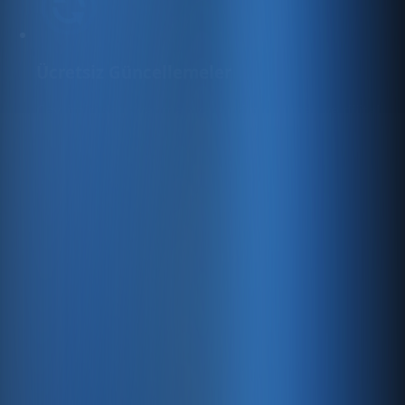
Ücretsiz Güncellemeler
Çevrimiçi satış yapmanıza yardımcı olmak ve dijital
varlığınızı daha da geliştirmek için
yararlanabileceğiniz yeni ücretsiz özellikleri sürekli
olarak ekliyoruz.
Üst Düzey Güvenlik
128 bit SSL şifreleme, kritik verilerinizin her zaman
güvende olmasını sağlar.