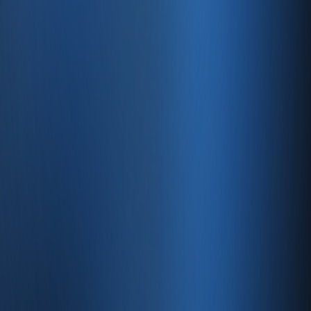
Satıştan tahsilata, tek platform.
Pazaryeri, web mağaza, kasa ve bayi kanallarınızı stok, cari,
e-fatura ve Enabase Online ile aynı panelde yönetin.
Hesap oluştur
Ürün
Servisler
Kaynaklar
Ürün
Özellikler
Fiyatlandırma
Entegrasyonlar
Servisler