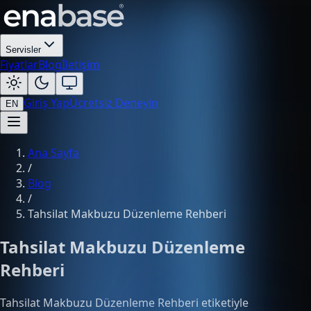
Servisler
Fiyatlar
Blog
İletişim
Giriş Yap
Ücretsiz Deneyin
EN
Ana Sayfa
/
Blog
/
Tahsilat Makbuzu Düzenleme Rehberi
Tahsilat Makbuzu Düzenleme
Rehberi
Tahsilat Makbuzu Düzenleme Rehberi etiketiyle