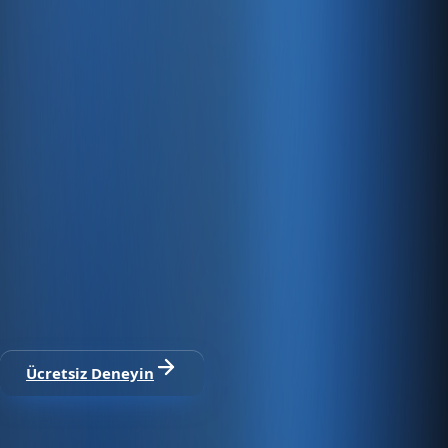
Hızlı Sunucular
Hızlı ve PCI uyumlu e-ticaret barındırma sunuyoruz.
E-ticaret ve ön muhasebe tek
platformda
30 gün ücretsiz deneyin · Kredi kartı gerekmez · Tüm
modüller dahil
Ücretsiz Deneyin