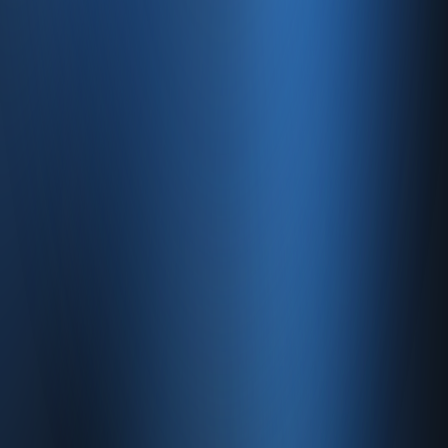
Site haritası
İletişim
SSS
Hakkımızda
İletişim
İletişim
Caferağa, Şifa Sk No: 19
34710 Kadıköy/İstanbul
0850 840 45 20
info@enabase.com