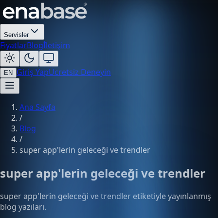
Servisler
Fiyatlar
Blog
İletişim
Giriş Yap
Ücretsiz Deneyin
EN
Ana Sayfa
/
Blog
/
super app'lerin geleceği ve trendler
super app'lerin geleceği ve trendler
super app'lerin geleceği ve trendler etiketiyle yayınlanmış
blog yazıları.