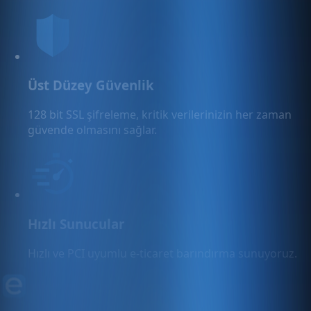
Üst Düzey Güvenlik
128 bit SSL şifreleme, kritik verilerinizin her zaman
güvende olmasını sağlar.
Hızlı Sunucular
Hızlı ve PCI uyumlu e-ticaret barındırma sunuyoruz.