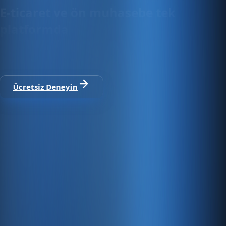
E-ticaret ve ön muhasebe tek
platformda
30 gün ücretsiz deneyin · Kredi kartı gerekmez · Tüm
modüller dahil
Ücretsiz Deneyin
Satıştan tahsilata, tek platform.
Pazaryeri, web mağaza, kasa ve bayi kanallarınızı stok, cari,
e-fatura ve Enabase Online ile aynı panelde yönetin.
Hesap oluştur
Ürün