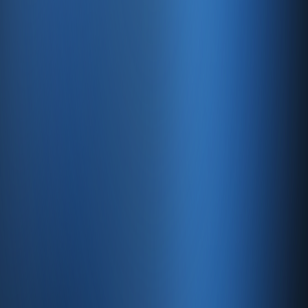
Servisler
Kaynaklar
Ürün
Özellikler
Fiyatlandırma
Entegrasyonlar
Servisler
E-Ticaret
Hızlı Satış
Bayi & Toptan
Ön Muhasebe
Web Site
Kaynaklar
Blog