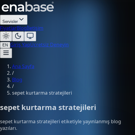
Servisler
Fiyatlar
Blog
İletişim
Giriş Yap
Ücretsiz Deneyin
EN
Ana Sayfa
/
Blog
/
sepet kurtarma stratejileri
sepet kurtarma stratejileri
sepet kurtarma stratejileri etiketiyle yayınlanmış blog
yazıları.