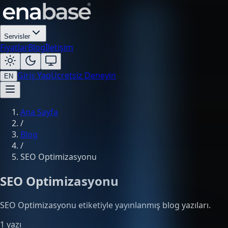
Servisler
Fiyatlar
Blog
İletişim
Giriş Yap
Ücretsiz Deneyin
EN
Ana Sayfa
/
Blog
/
SEO Optimizasyonu
SEO Optimizasyonu
SEO Optimizasyonu etiketiyle yayınlanmış blog yazıları.
1 yazı