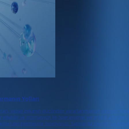
ırmanın Yolları
tarı, yapay zekanın gücünden yararlanmaktan geçiyor. Yapay 
edebilir ve otomasyon ile operasyonel verimliliği artırabilir
ratejileri derinlemesine inceliyoruz. Satışlarda devrim yaratm