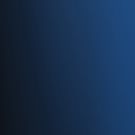
Caferağa, Şifa Sk No: 19
34710 Kadıköy/İstanbul
0850 840 45 20
info@enabase.com