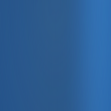
, e-fatura ve Enabase Online ile aynı panelde yönetin.