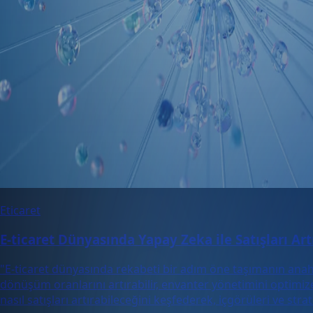
Eticaret
E-ticaret Dünyasında Yapay Zeka ile Satışları Art
"E-ticaret dünyasında rekabeti bir adım öne taşımanın anah
dönüşüm oranlarını artırabilir, envanter yönetimini optimize 
nasıl satışları artırabileceğini keşfederek, içgörüleri ve st