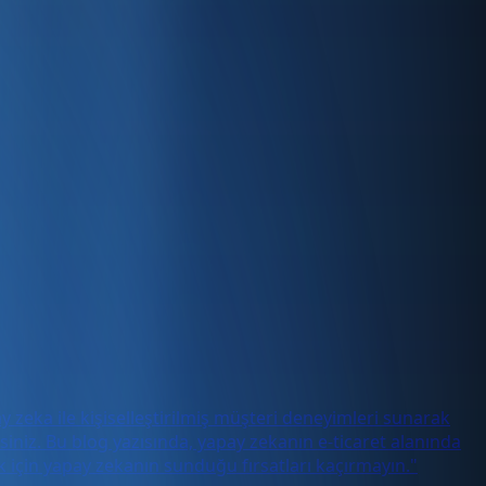
zeka ile kişiselleştirilmiş müşteri deneyimleri sunarak
siniz. Bu blog yazısında, yapay zekanın e-ticaret alanında
ak için yapay zekanın sunduğu fırsatları kaçırmayın."