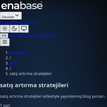
Servisler
Fiyatlar
Blog
İletişim
Giriş Yap
Ücretsiz Deneyin
EN
Ana Sayfa
/
Blog
/
satış artırma stratejileri
satış artırma stratejileri
satış artırma stratejileri etiketiyle yayınlanmış blog yazıları.
1 yazı