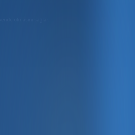
üvende olmasını sağlar.
rmda
ler dahil