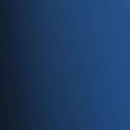
Servisler
E-Ticaret
Hızlı Satış
Bayi & Toptan
Ön Muhasebe
Web Site
Kaynaklar
Blog
Site haritası
İletişim
SSS
Hakkımızda
İletişim
İletişim