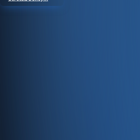
Satıştan tahsilata, tek platform.
Pazaryeri, web mağaza, kasa ve bayi kanallarınızı stok, cari
Hesap oluştur
Ürün
Servisler
Kaynaklar
Ürün
Özellikler
Fiyatlandırma
Entegrasyonlar