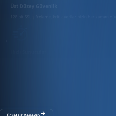
Üst Düzey Güvenlik
128 bit SSL şifreleme, kritik verilerinizin her zaman g
Hızlı Sunucular
Hızlı ve PCI uyumlu e-ticaret barındırma sunuyoruz.
E-ticaret ve ön muhasebe tek platfo
30 gün ücretsiz deneyin · Kredi kartı gerekmez · Tüm modül
Ücretsiz Deneyin