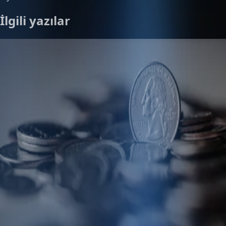
İlgili yazılar