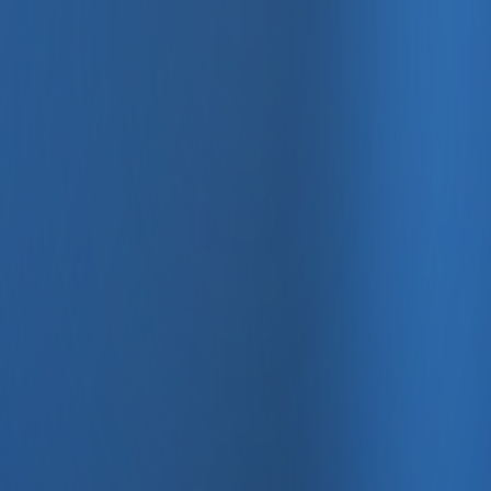
, e-fatura ve Enabase Online ile aynı panelde yönetin.