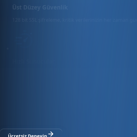
Üst Düzey Güvenlik
128 bit SSL şifreleme, kritik verilerinizin her zaman g
Hızlı Sunucular
Hızlı ve PCI uyumlu e-ticaret barındırma sunuyoruz.
E-ticaret ve ön muhasebe tek platfo
30 gün ücretsiz deneyin · Kredi kartı gerekmez · Tüm modül
Ücretsiz Deneyin