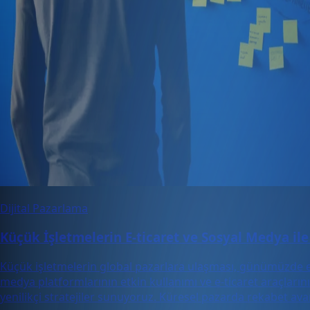
Dijital Pazarlama
Küçük İşletmelerin E-ticaret ve Sosyal Medya ile
Küçük işletmelerin global pazarlara ulaşması, günümüzde e-ti
medya platformlarının etkin kullanımı ve e-ticaret araçlar
yenilikçi stratejiler sunuyoruz. Küresel pazarda rekabet av