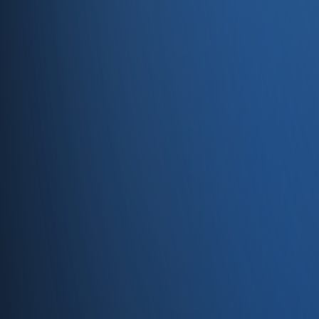
Servisler
E-Ticaret
Hızlı Satış
Bayi & Toptan
Ön Muhasebe
Web Site
Kaynaklar
Blog
Site haritası
İletişim
SSS
Hakkımızda
İletişim
İletişim