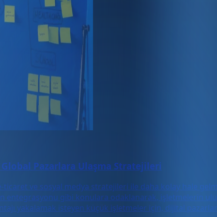
 Global Pazarlara Ulaşma Stratejileri
caret ve sosyal medya stratejileri ile daha kolay hale gelmiş
ının entegrasyonu gibi konulara odaklanarak, işletmelerin u
antajı yakalamak isteyen küçük işletmeler için, dijital paza