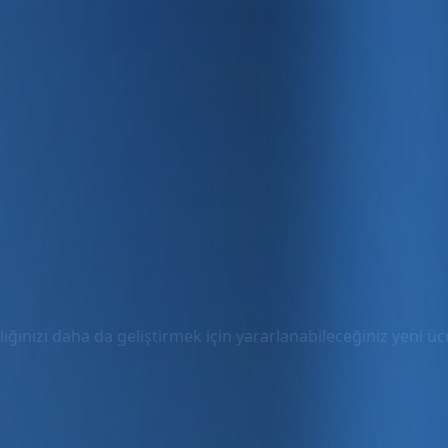
ığınızı daha da geliştirmek için yararlanabileceğiniz yeni ücre