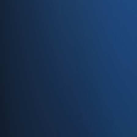
Caferağa, Şifa Sk No: 19
34710 Kadıköy/İstanbul
0850 840 45 20
info@enabase.com