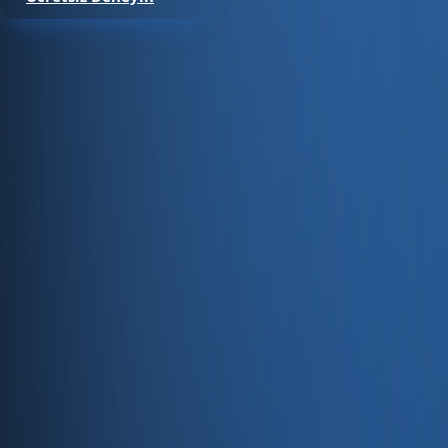
Satıştan tahsilata, tek platform.
Pazaryeri, web mağaza, kasa ve bayi kanallarınızı stok, cari
Hesap oluştur
Ürün
Servisler
Kaynaklar
Ürün
Özellikler
Fiyatlandırma
Entegrasyonlar