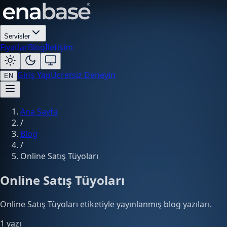
Servisler
Fiyatlar
Blog
İletişim
Giriş Yap
Ücretsiz Deneyin
EN
Ana Sayfa
/
Blog
/
Online Satış Tüyoları
Online Satış Tüyoları
Online Satış Tüyoları etiketiyle yayınlanmış blog yazıları.
1 yazı