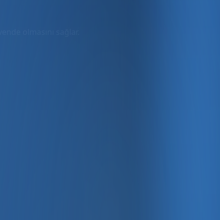
üvende olmasını sağlar.
rmda
ler dahil