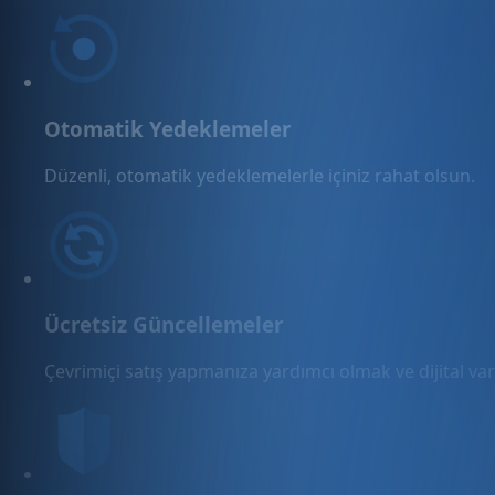
Otomatik Yedeklemeler
Düzenli, otomatik yedeklemelerle içiniz rahat olsun.
Ücretsiz Güncellemeler
Çevrimiçi satış yapmanıza yardımcı olmak ve dijital varl