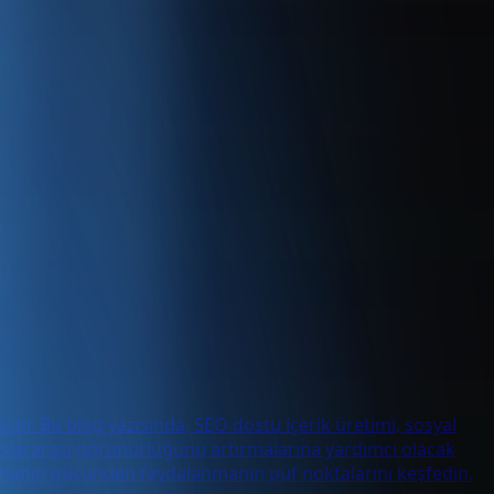
tir. Bu blog yazısında, SEO dostu içerik üretimi, sosyal
luslararası görünürlüğünü artırmalarına yardımcı olacak
rlamanın gücünden faydalanmanın püf noktalarını keşfedin.