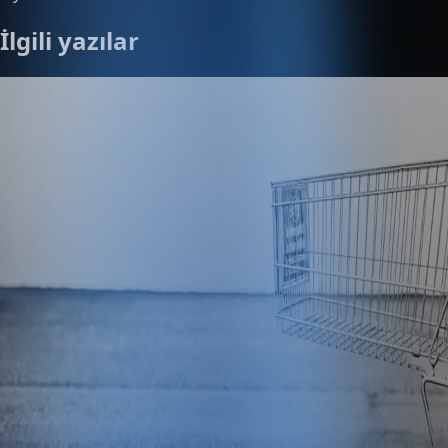
İlgili yazılar