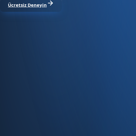
Ücretsiz Deneyin
Satıştan tahsilata, tek platform.
Pazaryeri, web mağaza, kasa ve bayi kanallarınızı stok, cari
Hesap oluştur
Ürün
Servisler
Kaynaklar
Ürün
Özellikler
Fiyatlandırma