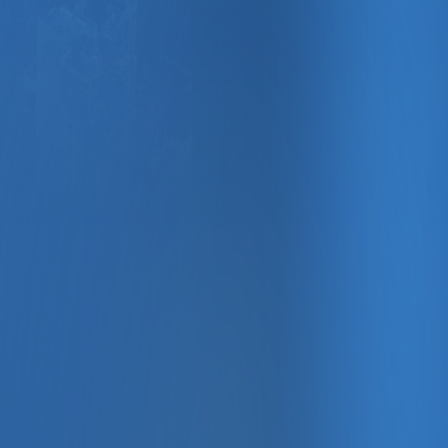
, kasa, banka ve gelir-gider takibini dijital ortamda kolay