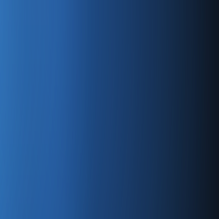
tsiz özellikleri sürekli olarak ekliyoruz.