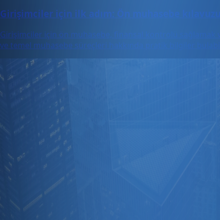
Girişimciler için ilk adım: Ön muhasebe kılavuz
Girişimciler için ön muhasebe, finansal kontrolü sağlamak ve 
ve temel muhasebe süreçleri hakkında pratik bilgiler bulabil