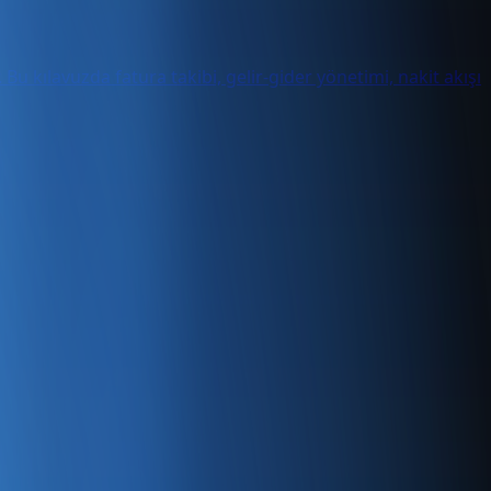
Bu kılavuzda fatura takibi, gelir-gider yönetimi, nakit akışı