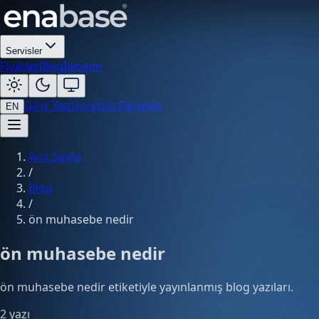
Servisler
Fiyatlar
Blog
İletişim
Giriş Yap
Ücretsiz Deneyin
EN
Ana Sayfa
/
Blog
/
ön muhasebe nedir
ön muhasebe nedir
ön muhasebe nedir etiketiyle yayınlanmış blog yazıları.
2 yazı