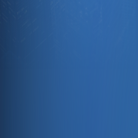
Muhasebe
Ön Muhasebe Programı Nedir?
Ön muhasebe programı, işletmelerin fatura, cari hesap, stok