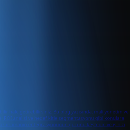
bilir hale getirebilirsiniz. Bu blog yazısında, mali yönetim ve
me, ROI analizi ve hedef kitle segmentasyonu gibi konulara
tal pazarlamanın entegrasyonunun gücünü keşfedin ve işinizi