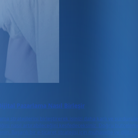
ijital Pazarlama Nasıl Birleşir
ma stratejilerini birleştirerek işinizi daha karlı ve sürdürüle
liğini nasıl artırabileceğini keşfedeceksiniz. Doğru bütçele
enin. Başarılı bir e-ticaret stratejisi için muhasebe ve diji