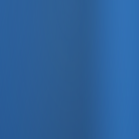
, e-fatura ve Enabase Online ile aynı panelde yönetin.