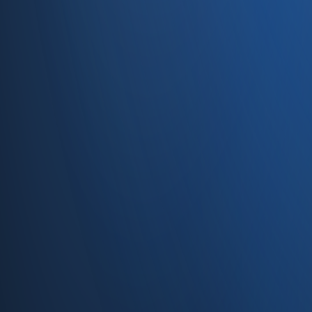
Caferağa, Şifa Sk No: 19
34710 Kadıköy/İstanbul
0850 840 45 20
info@enabase.com