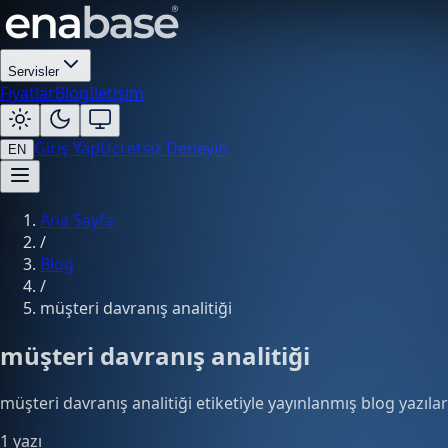
Servisler
Fiyatlar
Blog
İletişim
Giriş Yap
Ücretsiz Deneyin
EN
Ana Sayfa
/
Blog
/
müşteri davranış analitiği
müşteri davranış analitiği
müşteri davranış analitiği etiketiyle yayınlanmış blog yazılar
1 yazı