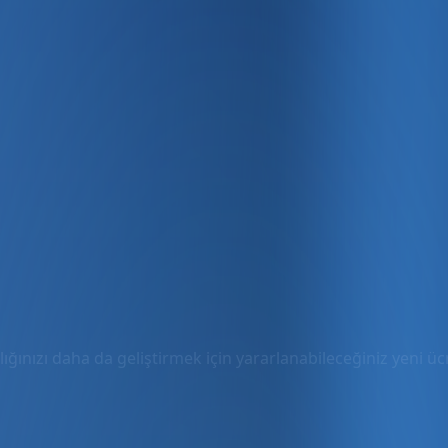
ığınızı daha da geliştirmek için yararlanabileceğiniz yeni ücre