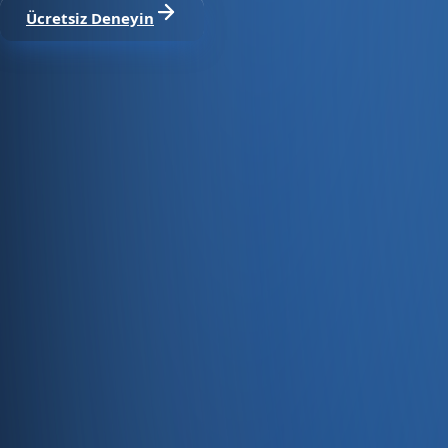
Ücretsiz Deneyin
Satıştan tahsilata, tek platform.
Pazaryeri, web mağaza, kasa ve bayi kanallarınızı stok, cari
Hesap oluştur
Ürün
Servisler
Kaynaklar
Ürün
Özellikler
Fiyatlandırma