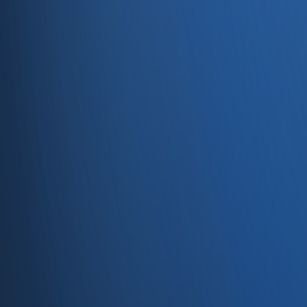
Entegrasyonlar
Servisler
E-Ticaret
Hızlı Satış
Bayi & Toptan
Ön Muhasebe
Web Site
Kaynaklar
Blog
Site haritası
İletişim
SSS
Hakkımızda
İletişim
İletişim