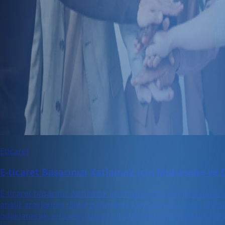
Eticaret
E-ticaret Başarınızı Katlamak için Muhasebe ve D
E-ticaret başarınızı katlamak için muhasebe ve dijital pazarla
analiz araçlarının dijital pazarlama kampanyalarınızın etkin
odaklanarak, e-ticaret işinizi optimize etmenin yollarını öğr