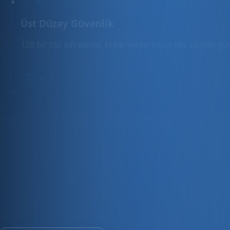
Üst Düzey Güvenlik
128 bit SSL şifreleme, kritik verilerinizin her zaman g
Hızlı Sunucular
Hızlı ve PCI uyumlu e-ticaret barındırma sunuyoruz.
E-ticaret ve ön muhasebe tek platfo
30 gün ücretsiz deneyin · Kredi kartı gerekmez · Tüm modül