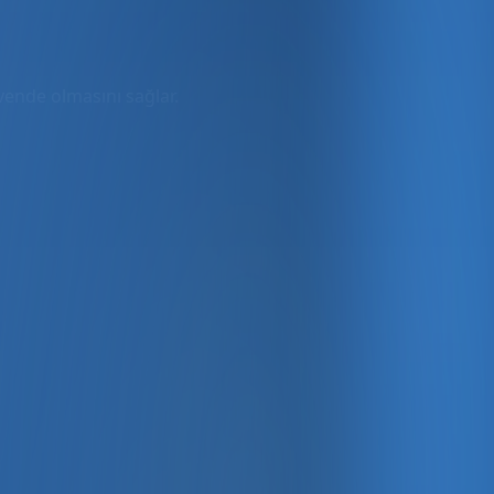
üvende olmasını sağlar.
rmda
ler dahil