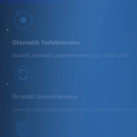
bir sonraki seviyeye taşıyın.
Otomatik Yedeklemeler
Düzenli, otomatik yedeklemelerle içiniz rahat olsun.
Ücretsiz Güncellemeler
Çevrimiçi satış yapmanıza yardımcı olmak ve dijital varl