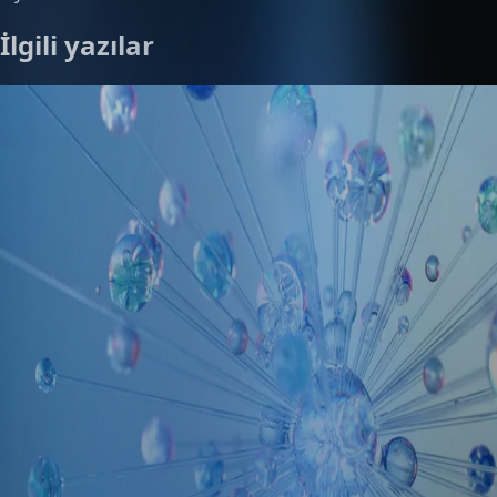
İlgili yazılar