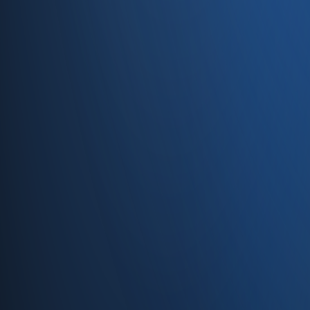
Caferağa, Şifa Sk No: 19
34710 Kadıköy/İstanbul
0850 840 45 20
info@enabase.com