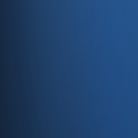
Servisler
E-Ticaret
Hızlı Satış
Bayi & Toptan
Ön Muhasebe
Web Site
Kaynaklar
Blog
Site haritası
İletişim
SSS
Hakkımızda
İletişim
İletişim