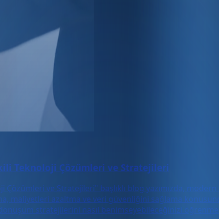
li Teknoloji Çözümleri ve Stratejileri
ji Çözümleri ve Stratejileri" başlıklı blog yazımızda, moder
rma, maliyetleri azaltma ve veri güvenliğini sağlama konusun
dönüşüm stratejilerini nasıl benimseyebileceğinizi öğrenmek