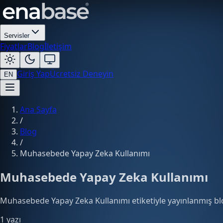
Servisler
Fiyatlar
Blog
İletişim
Giriş Yap
Ücretsiz Deneyin
EN
Ana Sayfa
/
Blog
/
Muhasebede Yapay Zeka Kullanımı
Muhasebede Yapay Zeka Kullanımı
Muhasebede Yapay Zeka Kullanımı etiketiyle yayınlanmış blo
1 yazı