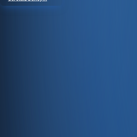
Satıştan tahsilata, tek platform.
Pazaryeri, web mağaza, kasa ve bayi kanallarınızı stok, cari
Hesap oluştur
Ürün
Servisler
Kaynaklar
Ürün
Özellikler
Fiyatlandırma
Entegrasyonlar