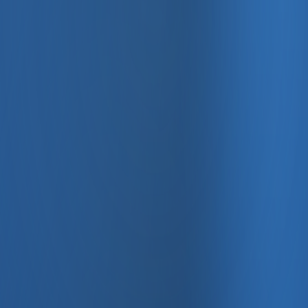
, e-fatura ve Enabase Online ile aynı panelde yönetin.