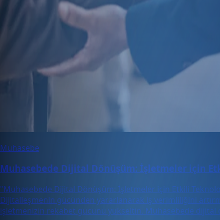
Muhasebe
Muhasebede Dijital Dönüşüm: İşletmeler için Etki
"Muhasebede Dijital Dönüşüm: İşletmeler için Etkili Teknolo
Dijitalleşmenin gücünden yararlanarak iş verimliliğini artı
işletmenizin rekabet gücünü yükseltin. Muhasebede dijital 