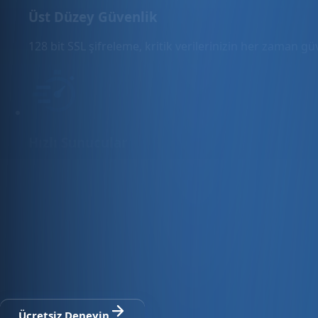
Üst Düzey Güvenlik
128 bit SSL şifreleme, kritik verilerinizin her zaman g
Hızlı Sunucular
Hızlı ve PCI uyumlu e-ticaret barındırma sunuyoruz.
E-ticaret ve ön muhasebe tek platfo
30 gün ücretsiz deneyin · Kredi kartı gerekmez · Tüm modül
Ücretsiz Deneyin