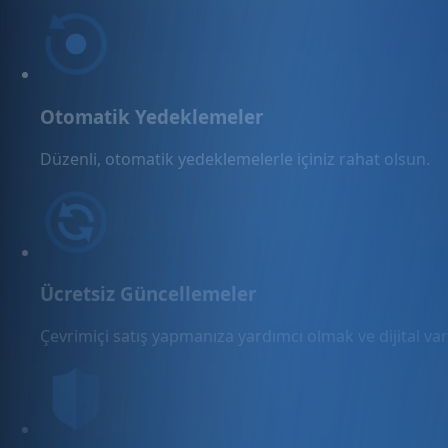
Otomatik Yedeklemeler
Düzenli, otomatik yedeklemelerle içiniz rahat olsun.
Ücretsiz Güncellemeler
Çevrimiçi satış yapmanıza yardımcı olmak ve dijital varl