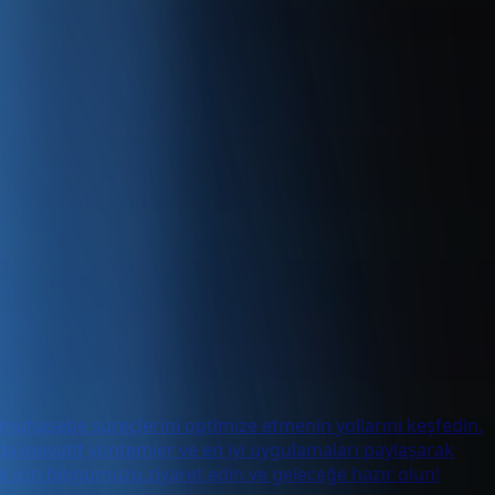
n muhasebe süreçlerini optimize etmenin yollarını keşfedin.
da inovatif yöntemler ve en iyi uygulamaları paylaşarak
 için blogumuzu ziyaret edin ve geleceğe hazır olun!