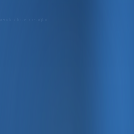
üvende olmasını sağlar.
rmda
ler dahil