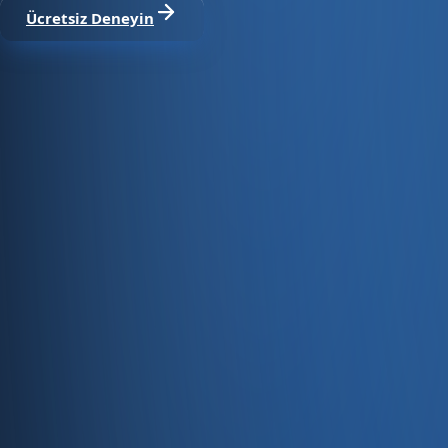
Ücretsiz Deneyin
Satıştan tahsilata, tek platform.
Pazaryeri, web mağaza, kasa ve bayi kanallarınızı stok, cari
Hesap oluştur
Ürün
Servisler
Kaynaklar
Ürün
Özellikler
Fiyatlandırma