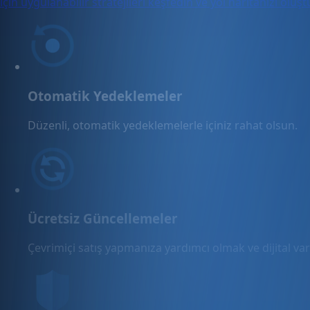
için uygulanabilir stratejileri keşfedin ve yol haritanızı oluş
Otomatik Yedeklemeler
Düzenli, otomatik yedeklemelerle içiniz rahat olsun.
Ücretsiz Güncellemeler
Çevrimiçi satış yapmanıza yardımcı olmak ve dijital varl