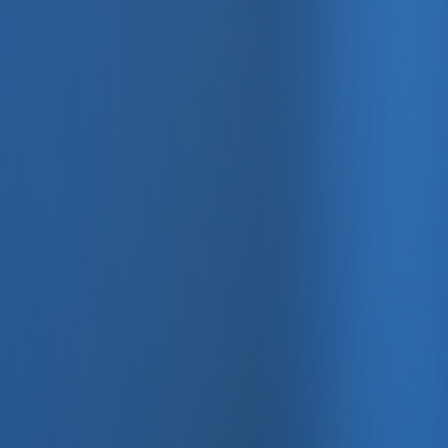
, e-fatura ve Enabase Online ile aynı panelde yönetin.