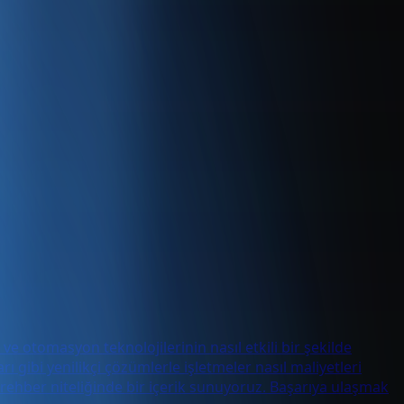
ve otomasyon teknolojilerinin nasıl etkili bir şekilde
ı gibi yenilikçi çözümlerle işletmeler nasıl maliyetleri
 rehber niteliğinde bir içerik sunuyoruz. Başarıya ulaşmak