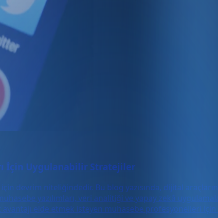
İçin Uygulanabilir Stratejiler
n devrim niteliğindedir. Bu blog yazısında, dijital araçların 
muhasebe yazılımları, veri analitiği ve yapay zekâ uygulamalar
t avantajı elde etmek isteyen muhasebe profesyonelleri için