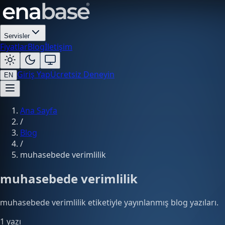
Servisler
Fiyatlar
Blog
İletişim
Giriş Yap
Ücretsiz Deneyin
EN
Ana Sayfa
/
Blog
/
muhasebede verimlilik
muhasebede verimlilik
muhasebede verimlilik etiketiyle yayınlanmış blog yazıları.
1 yazı