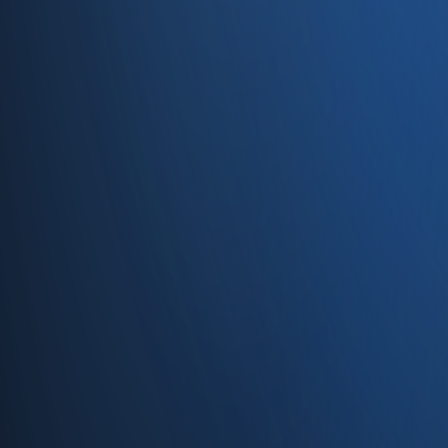
Caferağa, Şifa Sk No: 19
34710 Kadıköy/İstanbul
0850 840 45 20
info@enabase.com