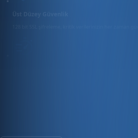
Üst Düzey Güvenlik
128 bit SSL şifreleme, kritik verilerinizin her zaman g
Hızlı Sunucular
Hızlı ve PCI uyumlu e-ticaret barındırma sunuyoruz.
E-ticaret ve ön muhasebe tek platfo
30 gün ücretsiz deneyin · Kredi kartı gerekmez · Tüm modül