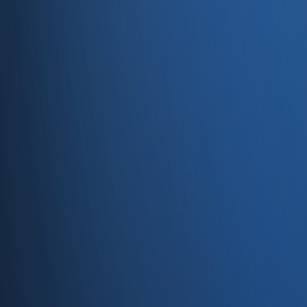
Entegrasyonlar
Servisler
E-Ticaret
Hızlı Satış
Bayi & Toptan
Ön Muhasebe
Web Site
Kaynaklar
Blog
Site haritası
İletişim
SSS
Hakkımızda
İletişim
İletişim