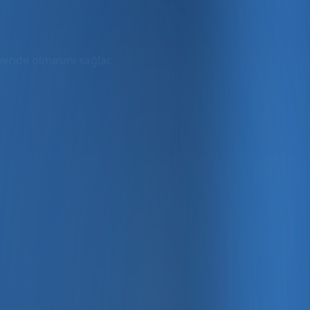
üvende olmasını sağlar.
rmda
ler dahil