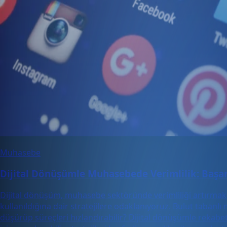
Muhasebe
Dijital Dönüşümle Muhasebede Verimlilik: Başarı 
Dijital dönüşüm, muhasebe sektöründe verimliliği artırmak içi
kullanıldığına dair stratejilere odaklanıyoruz. Bulut tabanlı 
düşürüp süreçleri hızlandırabilir? Dijital dönüşümle rekabe