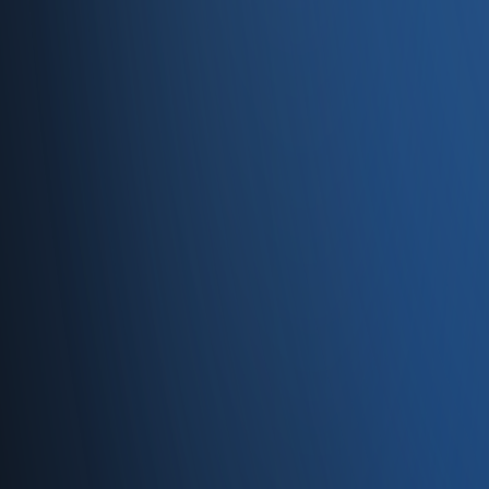
Servisler
E-Ticaret
Hızlı Satış
Bayi & Toptan
Ön Muhasebe
Web Site
Kaynaklar
Blog
Site haritası
İletişim
SSS
Hakkımızda
İletişim
İletişim
Caferağa, Şifa Sk No: 19