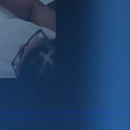
rına, kullanım kolaylığına, raporlama özelliklerine ve e-fat
dırarak işletmenize zaman ve maliyet avantajı sağlar.