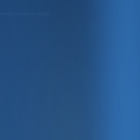
üvende olmasını sağlar.
rmda
ler dahil