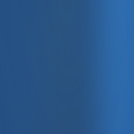
, e-fatura ve Enabase Online ile aynı panelde yönetin.