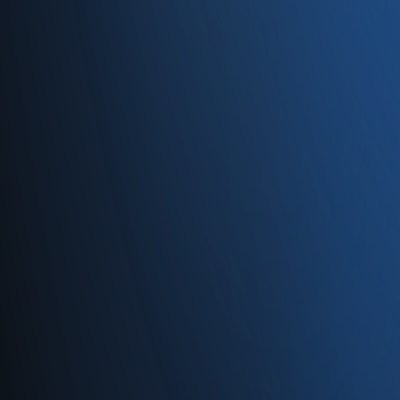
34710 Kadıköy/İstanbul
0850 840 45 20
info@enabase.com