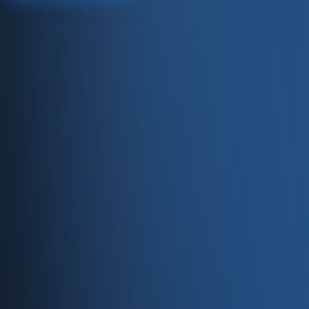
Satıştan tahsilata, tek platform.
Pazaryeri, web mağaza, kasa ve bayi kanallarınızı stok, cari
Hesap oluştur
Ürün
Servisler
Kaynaklar
Ürün
Özellikler
Fiyatlandırma
Entegrasyonlar