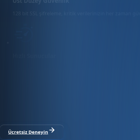
Üst Düzey Güvenlik
128 bit SSL şifreleme, kritik verilerinizin her zaman g
Hızlı Sunucular
Hızlı ve PCI uyumlu e-ticaret barındırma sunuyoruz.
E-ticaret ve ön muhasebe tek platfo
30 gün ücretsiz deneyin · Kredi kartı gerekmez · Tüm modül
Ücretsiz Deneyin