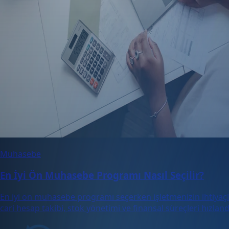
Muhasebe
En İyi Ön Muhasebe Programı Nasıl Seçilir?
En iyi ön muhasebe programı seçerken işletmenizin ihtiyaçla
cari hesap takibi, stok yönetimi ve finansal süreçleri hızlan