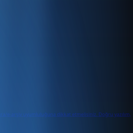
ura/e-arşiv uyumluluğuna dikkat etmelisiniz. Doğru yazılım,