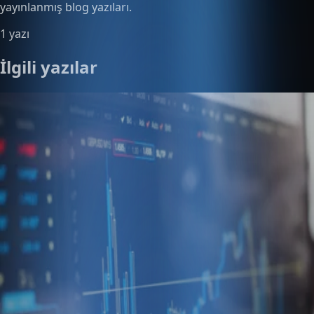
yayınlanmış blog yazıları.
1 yazı
İlgili yazılar