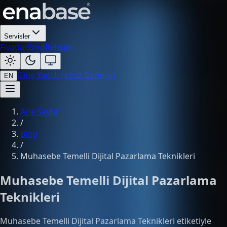
Servisler
Fiyatlar
Blog
İletişim
Giriş Yap
Ücretsiz Deneyin
EN
Ana Sayfa
/
Blog
/
Muhasebe Temelli Dijital Pazarlama Teknikleri
Muhasebe Temelli Dijital Pazarlama
Teknikleri
Muhasebe Temelli Dijital Pazarlama Teknikleri etiketiyle