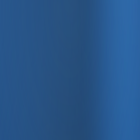
, e-fatura ve Enabase Online ile aynı panelde yönetin.