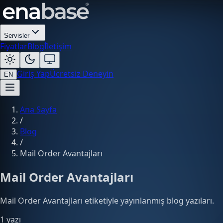
Servisler
Fiyatlar
Blog
İletişim
Giriş Yap
Ücretsiz Deneyin
EN
Ana Sayfa
/
Blog
/
Mail Order Avantajları
Mail Order Avantajları
Mail Order Avantajları etiketiyle yayınlanmış blog yazıları.
1 yazı