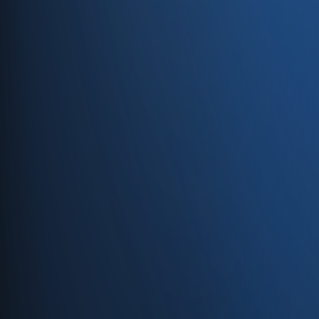
Caferağa, Şifa Sk No: 19
34710 Kadıköy/İstanbul
0850 840 45 20
info@enabase.com