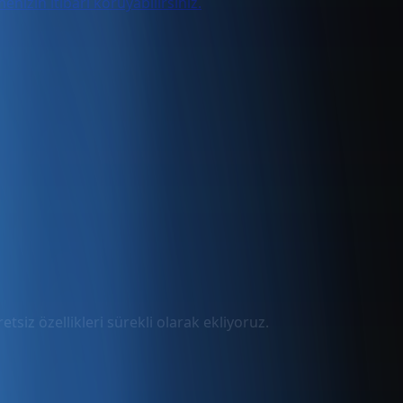
izin itibarı koruyabilirsiniz.
tsiz özellikleri sürekli olarak ekliyoruz.