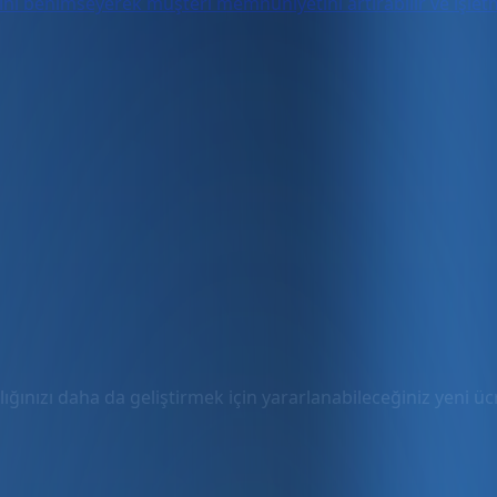
i benimseyerek müşteri memnuniyetini artırabilir ve işletmen
ığınızı daha da geliştirmek için yararlanabileceğiniz yeni ücre