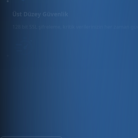
Üst Düzey Güvenlik
128 bit SSL şifreleme, kritik verilerinizin her zaman g
Hızlı Sunucular
Hızlı ve PCI uyumlu e-ticaret barındırma sunuyoruz.
E-ticaret ve ön muhasebe tek platfo
30 gün ücretsiz deneyin · Kredi kartı gerekmez · Tüm modül