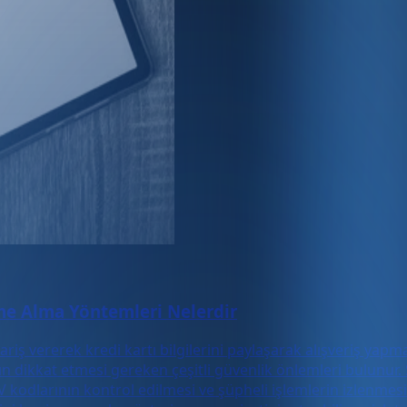
me Alma Yöntemleri Nelerdir
ariş vererek kredi kartı bilgilerini paylaşarak alışveriş ya
ın dikkat etmesi gereken çeşitli güvenlik önlemleri bulunur. 
V kodlarının kontrol edilmesi ve şüpheli işlemlerin izlenmes