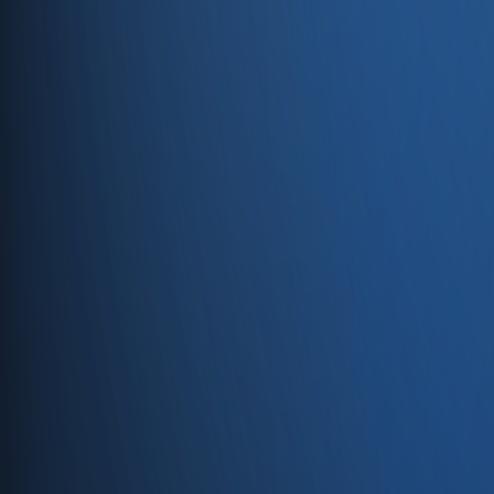
Entegrasyonlar
Servisler
E-Ticaret
Hızlı Satış
Bayi & Toptan
Ön Muhasebe
Web Site
Kaynaklar
Blog
Site haritası
İletişim
SSS
Hakkımızda
İletişim
İletişim