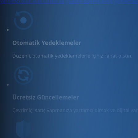
yardımcı olur. Mail Order ile güvenli ödeme alma yöntemlerin
Otomatik Yedeklemeler
Düzenli, otomatik yedeklemelerle içiniz rahat olsun.
Ücretsiz Güncellemeler
Çevrimiçi satış yapmanıza yardımcı olmak ve dijital varl