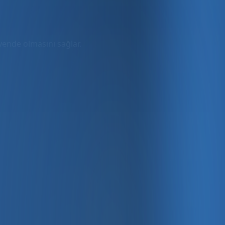
üvende olmasını sağlar.
rmda
ler dahil