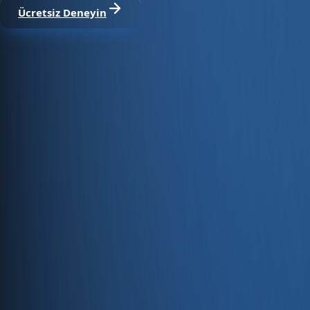
Ücretsiz Deneyin
Satıştan tahsilata, tek platform.
Pazaryeri, web mağaza, kasa ve bayi kanallarınızı stok, cari
Hesap oluştur
Ürün
Servisler
Kaynaklar
Ürün
Özellikler
Fiyatlandırma