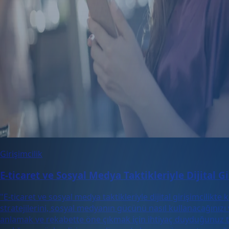
Girişimcilik
E-ticaret ve Sosyal Medya Taktikleriyle Dijital Gi
"E-ticaret ve sosyal medya taktikleriyle dijital girişimcilik
stratejilerini, sosyal medyanın gücünü nasıl kullanacağınızı
anlamak ve rekabette öne çıkmak için ihtiyaç duyduğunuz tüm