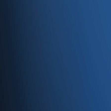
Entegrasyonlar
Servisler
E-Ticaret
Hızlı Satış
Bayi & Toptan
Ön Muhasebe
Web Site
Kaynaklar
Blog
Site haritası
İletişim
SSS
Hakkımızda
İletişim
İletişim