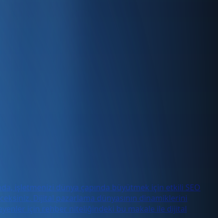
sında, işletmenizi dünya çapında büyütmek için etkili SEO
eceksiniz. Dijital pazarlama dünyasının dinamiklerini
nler için rehber niteliğindeki bu makale ile dijital