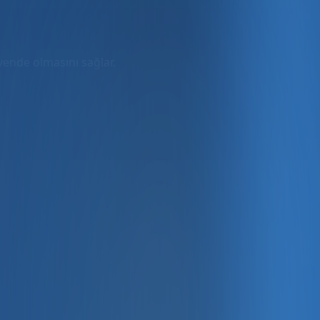
üvende olmasını sağlar.
rmda
ler dahil