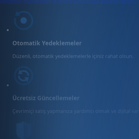
varlığınızı güçlendirin ve online satışlarınızı zirveye taşıyın."
Otomatik Yedeklemeler
Düzenli, otomatik yedeklemelerle içiniz rahat olsun.
Ücretsiz Güncellemeler
Çevrimiçi satış yapmanıza yardımcı olmak ve dijital varl