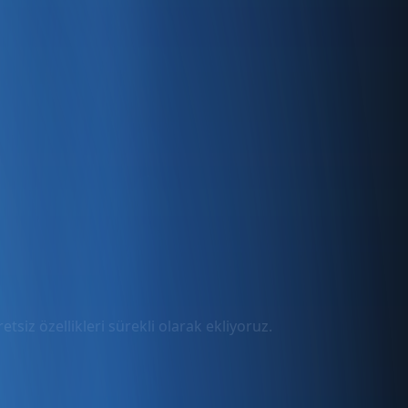
tsiz özellikleri sürekli olarak ekliyoruz.