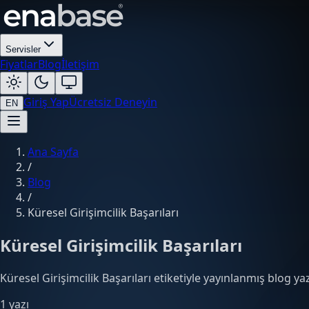
Servisler
Fiyatlar
Blog
İletişim
Giriş Yap
Ücretsiz Deneyin
EN
Ana Sayfa
/
Blog
/
Küresel Girişimcilik Başarıları
Küresel Girişimcilik Başarıları
Küresel Girişimcilik Başarıları etiketiyle yayınlanmış blog yazı
1 yazı