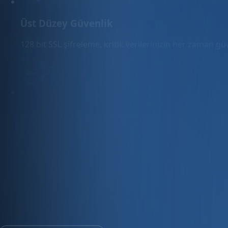
Üst Düzey Güvenlik
128 bit SSL şifreleme, kritik verilerinizin her zaman g
Hızlı Sunucular
Hızlı ve PCI uyumlu e-ticaret barındırma sunuyoruz.
E-ticaret ve ön muhasebe tek platfo
30 gün ücretsiz deneyin · Kredi kartı gerekmez · Tüm modül