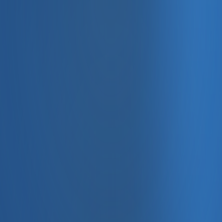
, e-fatura ve Enabase Online ile aynı panelde yönetin.