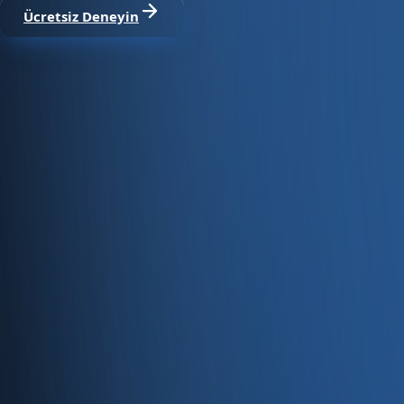
Ücretsiz Deneyin
Satıştan tahsilata, tek platform.
Pazaryeri, web mağaza, kasa ve bayi kanallarınızı stok, cari
Hesap oluştur
Ürün
Servisler
Kaynaklar
Ürün
Özellikler
Fiyatlandırma