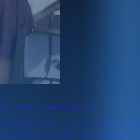
rişimcilikte Küresel Başarı Yolları
te küresel başarıya ulaşmanın yollarını keşfedin! Bu blog yazı
 ve e-ticaret platformlarını optimize etmenin sırlarını öğren
 bilgileri sunuyoruz. Global ölçekte başarıya ulaşmak isteye