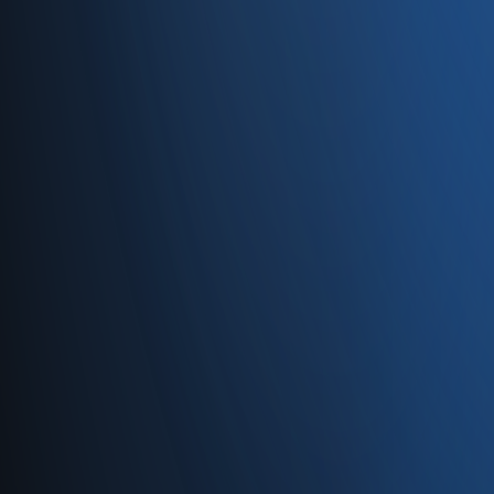
Caferağa, Şifa Sk No: 19
34710 Kadıköy/İstanbul
0850 840 45 20
info@enabase.com