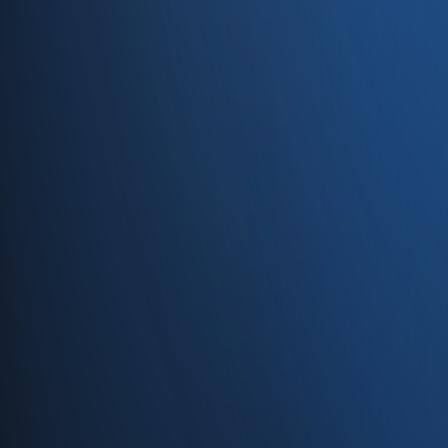
Caferağa, Şifa Sk No: 19
34710 Kadıköy/İstanbul
0850 840 45 20
info@enabase.com