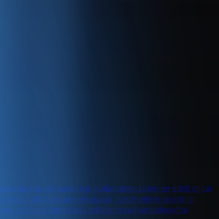
asında öne çıkmaları için kullanabilecekleri en etkili dijital
ması gibi konuları ele alarak, işletmelerin çevrimiçi
angi araçlarla daha fazla etkileşim sağlanabileceğini