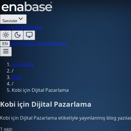
Servisler
Fiyatlar
Blog
İletişim
Giriş Yap
Ücretsiz Deneyin
EN
Ana Sayfa
/
Blog
/
Kobi için Dijital Pazarlama
Kobi için Dijital Pazarlama
Kobi için Dijital Pazarlama etiketiyle yayınlanmış blog yazılar
1 yazı