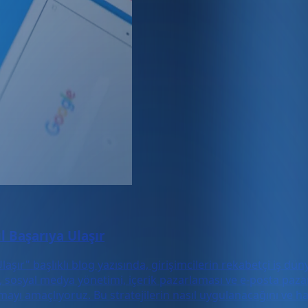
ıl Başarıya Ulaşır
laşır" başlıklı blog yazısında, girişimcilerin rekabetçi iş düny
sosyal medya yönetimi, içerik pazarlaması ve e-posta pazarla
amayı amaçlıyoruz. Bu stratejilerin nasıl uygulanacağını ve h