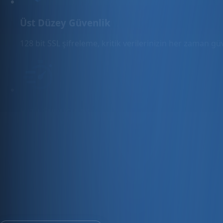
Üst Düzey Güvenlik
128 bit SSL şifreleme, kritik verilerinizin her zaman g
Hızlı Sunucular
Hızlı ve PCI uyumlu e-ticaret barındırma sunuyoruz.
E-ticaret ve ön muhasebe tek platfo
30 gün ücretsiz deneyin · Kredi kartı gerekmez · Tüm modül