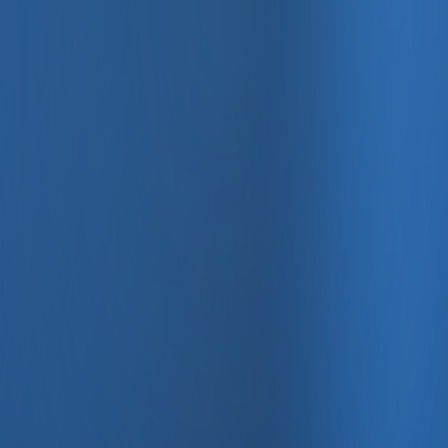
, e-fatura ve Enabase Online ile aynı panelde yönetin.