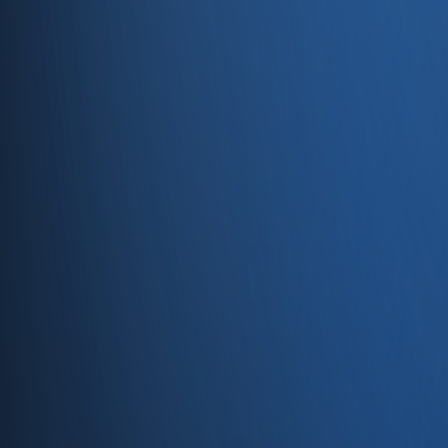
Entegrasyonlar
Servisler
E-Ticaret
Hızlı Satış
Bayi & Toptan
Ön Muhasebe
Web Site
Kaynaklar
Blog
Site haritası
İletişim
SSS
Hakkımızda
İletişim
İletişim