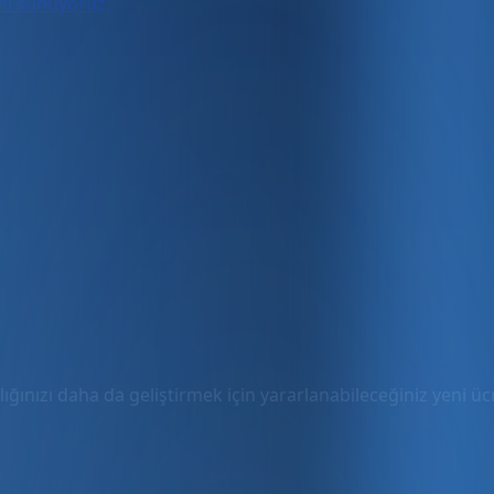
ını sunuyoruz.
ığınızı daha da geliştirmek için yararlanabileceğiniz yeni ücre