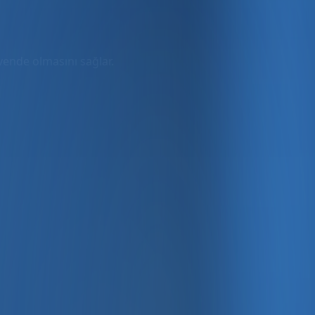
üvende olmasını sağlar.
rmda
ler dahil