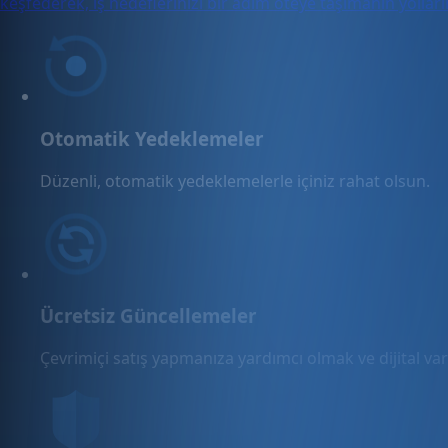
keşfederek, iş hedeflerinizi bir adım öteye taşımanın yollar
Otomatik Yedeklemeler
Düzenli, otomatik yedeklemelerle içiniz rahat olsun.
Ücretsiz Güncellemeler
Çevrimiçi satış yapmanıza yardımcı olmak ve dijital varl