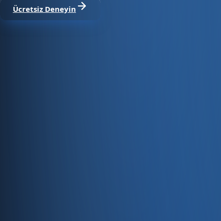
Ücretsiz Deneyin
Satıştan tahsilata, tek platform.
Pazaryeri, web mağaza, kasa ve bayi kanallarınızı stok, cari
Hesap oluştur
Ürün
Servisler
Kaynaklar
Ürün
Özellikler
Fiyatlandırma