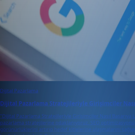
Dijital Pazarlama
Dijital Pazarlama Stratejileriyle Girişimciler Nas
"Dijital Pazarlama Stratejileriyle Girişimciler Nasıl Başarıya U
pazarlama stratejilerine odaklanıyoruz. SEO optimizasyonu, 
görünürlüklerini artırıp hedef kitlelerine ulaşmalarını sağl