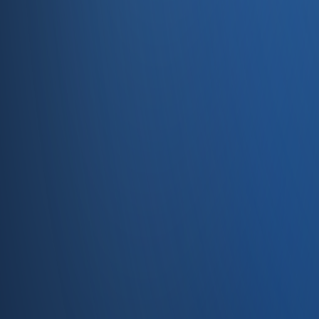
Servisler
E-Ticaret
Hızlı Satış
Bayi & Toptan
Ön Muhasebe
Web Site
Kaynaklar
Blog
Site haritası
İletişim
SSS
Hakkımızda
İletişim
İletişim