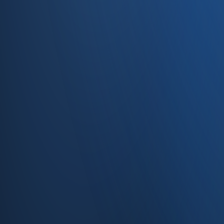
Caferağa, Şifa Sk No: 19
34710 Kadıköy/İstanbul
0850 840 45 20
info@enabase.com