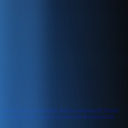
cı hayati önem taşımaktadır. İşte bu noktada KEP (Kayıtlı
için geliştirilmiş, güvenli ve yasal olarak bağlayıcı bir