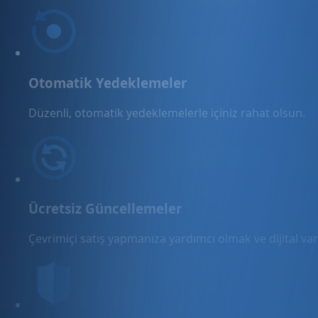
Otomatik Yedeklemeler
Düzenli, otomatik yedeklemelerle içiniz rahat olsun.
Ücretsiz Güncellemeler
Çevrimiçi satış yapmanıza yardımcı olmak ve dijital varl