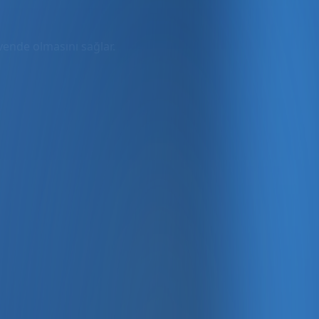
üvende olmasını sağlar.
rmda
ler dahil