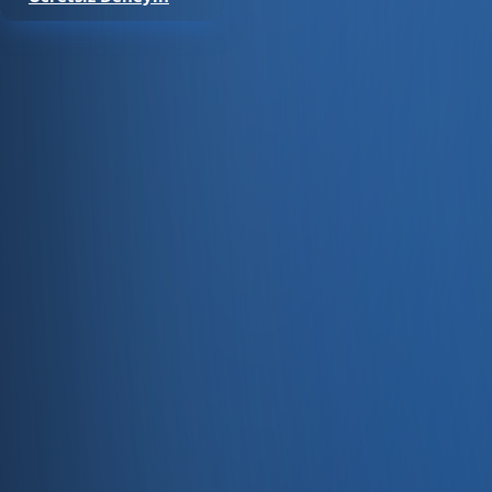
Satıştan tahsilata, tek platform.
Pazaryeri, web mağaza, kasa ve bayi kanallarınızı stok, cari
Hesap oluştur
Ürün
Servisler
Kaynaklar
Ürün
Özellikler
Fiyatlandırma
Entegrasyonlar