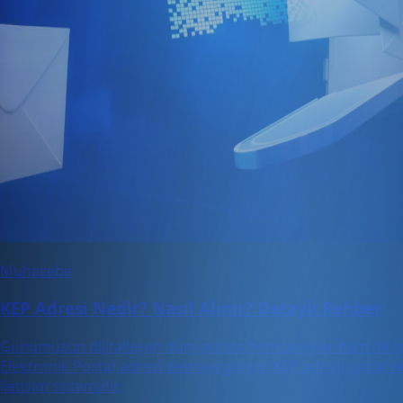
Muhasebe
KEP Adresi Nedir? Nasıl Alınır? Detaylı Rehber
Günümüzün dijitalleşen dünyasında hem bireyler hem de işletm
Elektronik Posta) adresi devreye giriyor. KEP adresi, yasal ve
iletişim sistemidir.