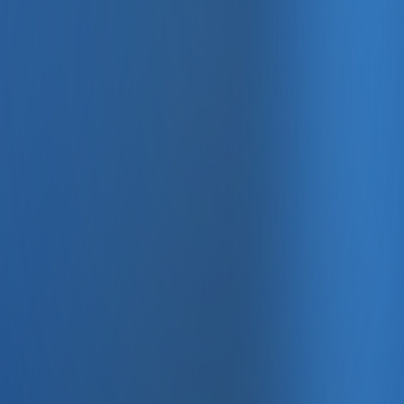
, e-fatura ve Enabase Online ile aynı panelde yönetin.