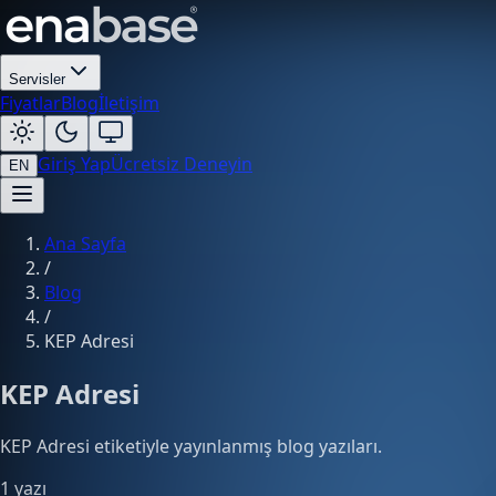
Servisler
Fiyatlar
Blog
İletişim
Giriş Yap
Ücretsiz Deneyin
EN
Ana Sayfa
/
Blog
/
KEP Adresi
KEP Adresi
KEP Adresi etiketiyle yayınlanmış blog yazıları.
1 yazı