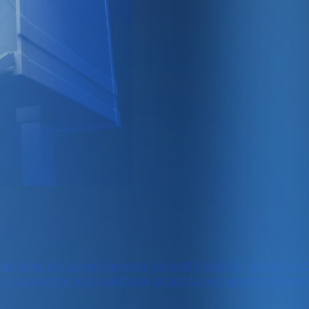
eler için güvenli ve yasal geçerliliği olan bir iletişim ara
 ticari işlemlerinizi elektronik ortamda gerçekleştirebilmeniz 