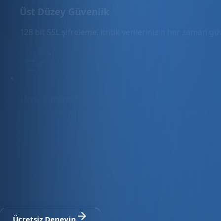
Üst Düzey Güvenlik
128 bit SSL şifreleme, kritik verilerinizin her zaman g
Hızlı Sunucular
Hızlı ve PCI uyumlu e-ticaret barındırma sunuyoruz.
E-ticaret ve ön muhasebe tek platfo
30 gün ücretsiz deneyin · Kredi kartı gerekmez · Tüm modül
Ücretsiz Deneyin