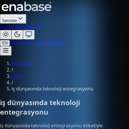
Servisler
Fiyatlar
Blog
İletişim
Giriş Yap
Ücretsiz Deneyin
EN
Ana Sayfa
/
Blog
/
iş dünyasında teknoloji entegrasyonu
iş dünyasında teknoloji
entegrasyonu
iş dünyasında teknoloji entegrasyonu etiketiyle