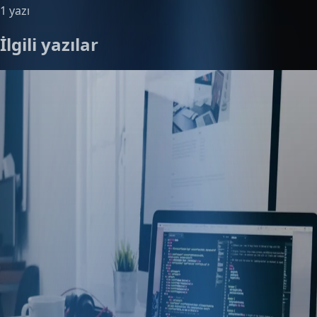
1 yazı
İlgili yazılar