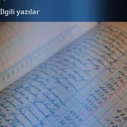
İlgili yazılar