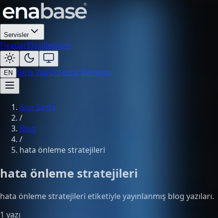
Servisler
Fiyatlar
Blog
İletişim
Giriş Yap
Ücretsiz Deneyin
EN
Ana Sayfa
/
Blog
/
hata önleme stratejileri
hata önleme stratejileri
hata önleme stratejileri etiketiyle yayınlanmış blog yazıları.
1 yazı