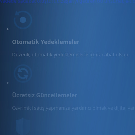
vadede sadakat oluşturur. Başarıyı getiren bu unsurlar, e-tic
Otomatik Yedeklemeler
Düzenli, otomatik yedeklemelerle içiniz rahat olsun.
Ücretsiz Güncellemeler
Çevrimiçi satış yapmanıza yardımcı olmak ve dijital varl