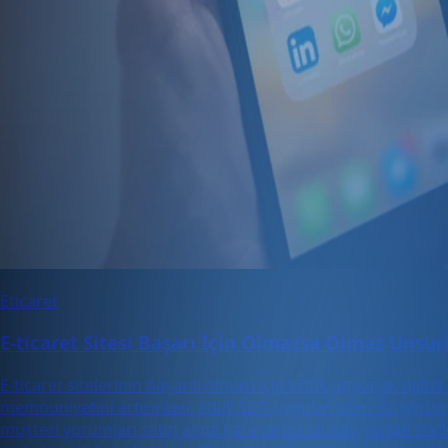
Eticaret
E-ticaret Sitesi Başarı İçin Olmazsa Olmaz Unsur
E-ticaret sitelerinin başarılı olması için kritik unsurlar, dij
memnuniyetini artırırken, etkili SEO uygulamaları da görünür
müşteri yorumları satın alma kararlarını olumlu yönde etkile