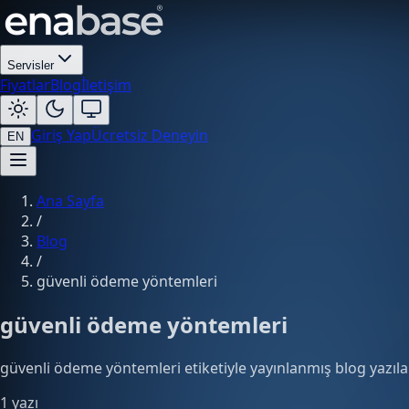
Servisler
Fiyatlar
Blog
İletişim
Giriş Yap
Ücretsiz Deneyin
EN
Ana Sayfa
/
Blog
/
güvenli ödeme yöntemleri
güvenli ödeme yöntemleri
güvenli ödeme yöntemleri etiketiyle yayınlanmış blog yazılar
1 yazı