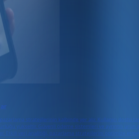
lar
ital pazarlama stratejilerinin kalbinde yer alır. Kullanıcı dost
lüğü yükseltir. Güvenli ödeme sistemleri ve ayrıntılı ürün a
r. Etkili veri analitiği, pazarlama stratejilerini optimize e