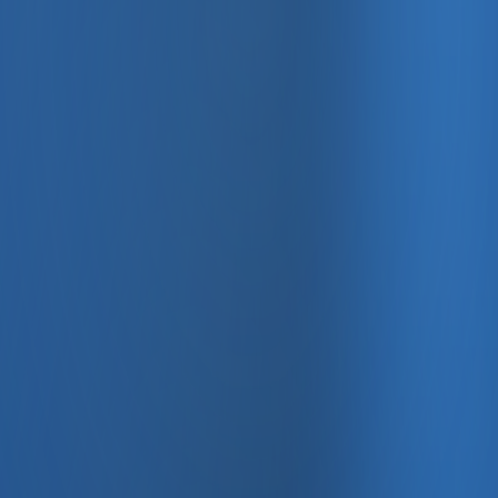
, e-fatura ve Enabase Online ile aynı panelde yönetin.