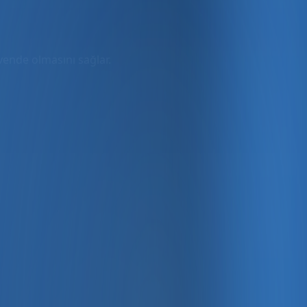
üvende olmasını sağlar.
rmda
ler dahil