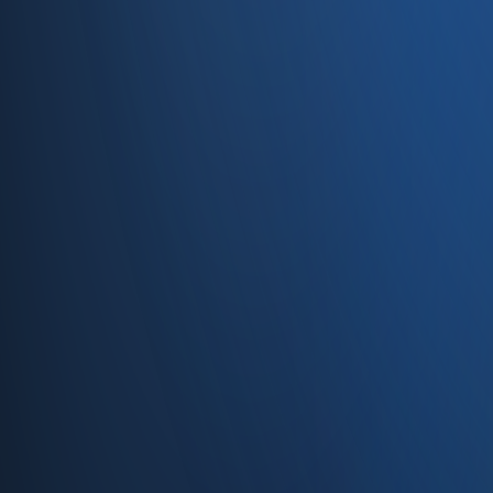
Caferağa, Şifa Sk No: 19
34710 Kadıköy/İstanbul
0850 840 45 20
info@enabase.com