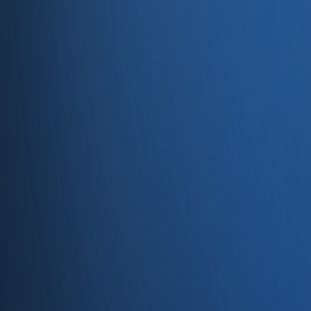
Entegrasyonlar
Servisler
E-Ticaret
Hızlı Satış
Bayi & Toptan
Ön Muhasebe
Web Site
Kaynaklar
Blog
Site haritası
İletişim
SSS
Hakkımızda
İletişim
İletişim