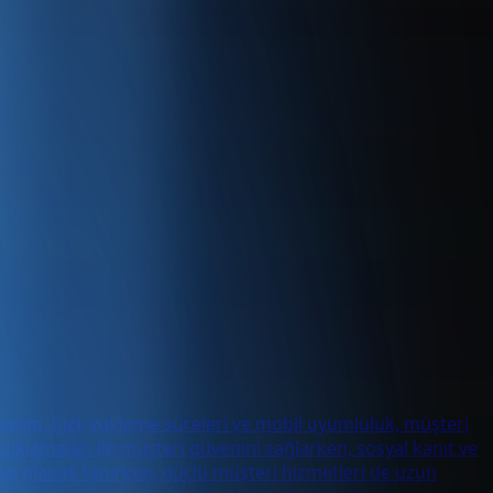
u tasarım, hızlı yükleme süreleri ve mobil uyumluluk, müşteri
çıklamaları ile müşteri güvenini sağlarken, sosyal kanıt ve
tmeye olanak tanırken, güçlü müşteri hizmetleri de uzun