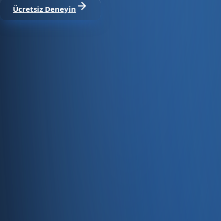
Ücretsiz Deneyin
Satıştan tahsilata, tek platform.
Pazaryeri, web mağaza, kasa ve bayi kanallarınızı stok, cari
Hesap oluştur
Ürün
Servisler
Kaynaklar
Ürün
Özellikler
Fiyatlandırma