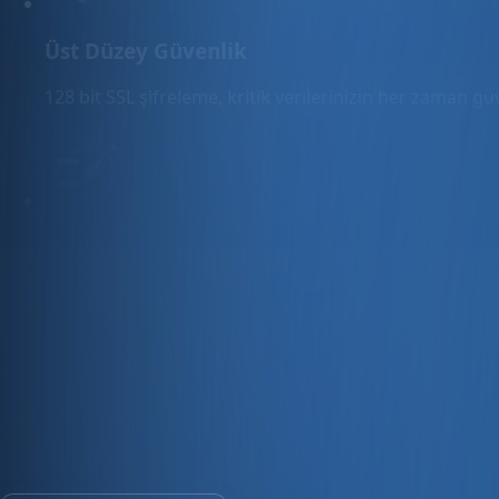
Üst Düzey Güvenlik
128 bit SSL şifreleme, kritik verilerinizin her zaman g
Hızlı Sunucular
Hızlı ve PCI uyumlu e-ticaret barındırma sunuyoruz.
E-ticaret ve ön muhasebe tek platfo
30 gün ücretsiz deneyin · Kredi kartı gerekmez · Tüm modül