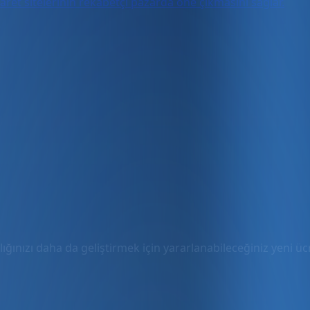
aret sitelerinin rekabetçi pazarda öne çıkmasını sağlar.
ığınızı daha da geliştirmek için yararlanabileceğiniz yeni ücre