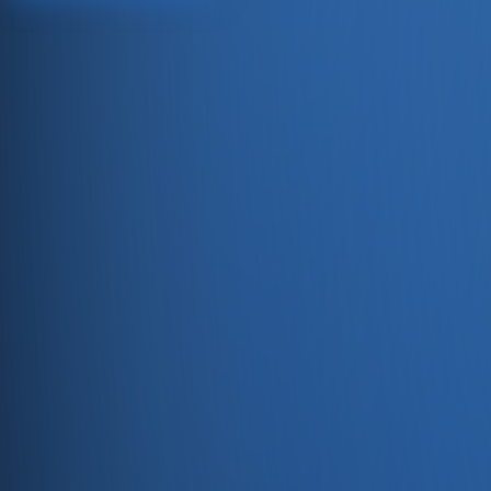
Satıştan tahsilata, tek platform.
Pazaryeri, web mağaza, kasa ve bayi kanallarınızı stok, cari
Hesap oluştur
Ürün
Servisler
Kaynaklar
Ürün
Özellikler
Fiyatlandırma
Entegrasyonlar