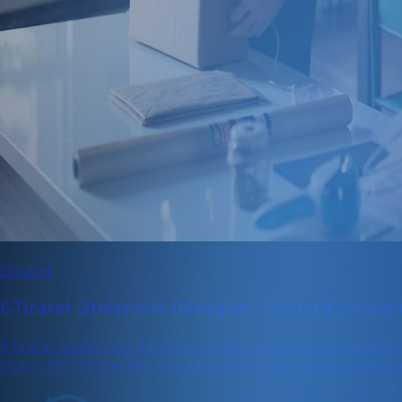
Eticaret
E-Ticaret Sitelerinde Dönüşüm Oranını Artırmanı
E-ticaret sitelerinde dönüşüm oranını artırmak için kullanı
Doğru SEO stratejileri, hızlı site performansı ve ikna edici ça