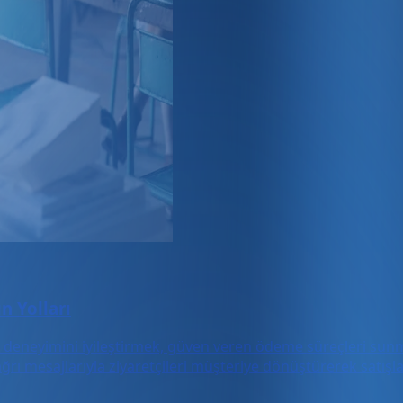
n Yolları
cı deneyimini iyileştirmek, güven veren ödeme süreçleri sun
ğrı mesajlarıyla ziyaretçileri müşteriye dönüştürerek satışları