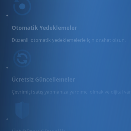
Otomatik Yedeklemeler
Düzenli, otomatik yedeklemelerle içiniz rahat olsun.
Ücretsiz Güncellemeler
Çevrimiçi satış yapmanıza yardımcı olmak ve dijital varl