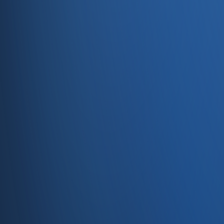
Servisler
E-Ticaret
Hızlı Satış
Bayi & Toptan
Ön Muhasebe
Web Site
Kaynaklar
Blog
Site haritası
İletişim
SSS
Hakkımızda
İletişim
İletişim
Caferağa, Şifa Sk No: 19