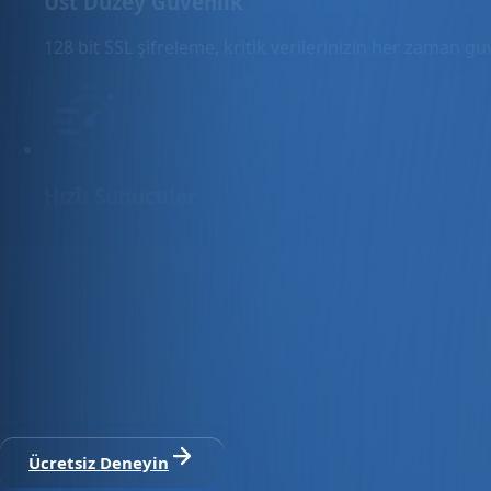
Üst Düzey Güvenlik
128 bit SSL şifreleme, kritik verilerinizin her zaman g
Hızlı Sunucular
Hızlı ve PCI uyumlu e-ticaret barındırma sunuyoruz.
E-ticaret ve ön muhasebe tek platfo
30 gün ücretsiz deneyin · Kredi kartı gerekmez · Tüm modül
Ücretsiz Deneyin