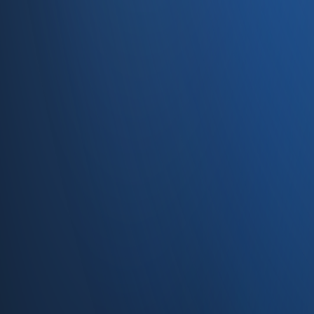
34710 Kadıköy/İstanbul
0850 840 45 20
info@enabase.com