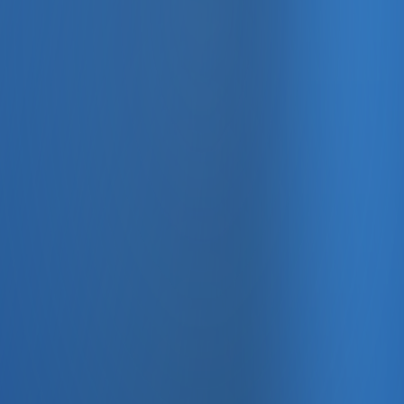
, e-fatura ve Enabase Online ile aynı panelde yönetin.