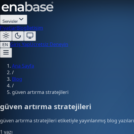
Servisler
Fiyatlar
Blog
İletişim
Giriş Yap
Ücretsiz Deneyin
EN
Ana Sayfa
/
Blog
/
güven artırma stratejileri
güven artırma stratejileri
güven artırma stratejileri etiketiyle yayınlanmış blog yazıları
1 yazı