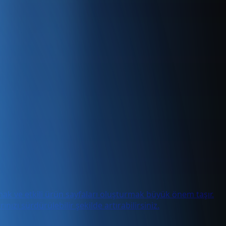
mak ve etkili ürün sayfaları oluşturmak büyük önem taşır.
nızı sürdürülebilir şekilde artırabilirsiniz.