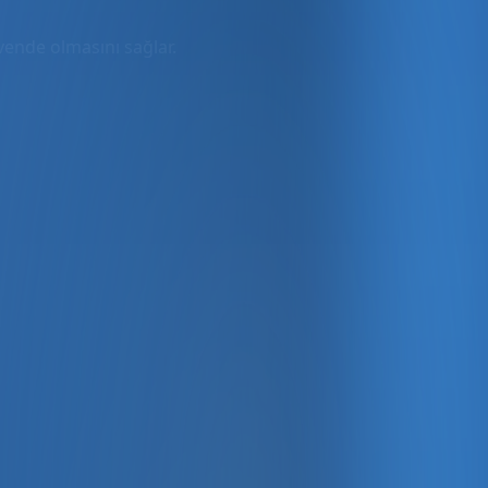
üvende olmasını sağlar.
rmda
ler dahil