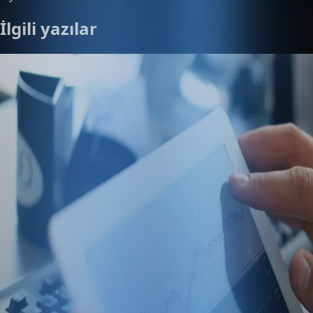
İlgili yazılar