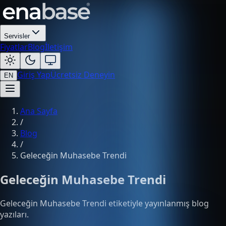
Servisler
Fiyatlar
Blog
İletişim
Giriş Yap
Ücretsiz Deneyin
EN
Ana Sayfa
/
Blog
/
Geleceğin Muhasebe Trendi
Geleceğin Muhasebe Trendi
Geleceğin Muhasebe Trendi etiketiyle yayınlanmış blog
yazıları.