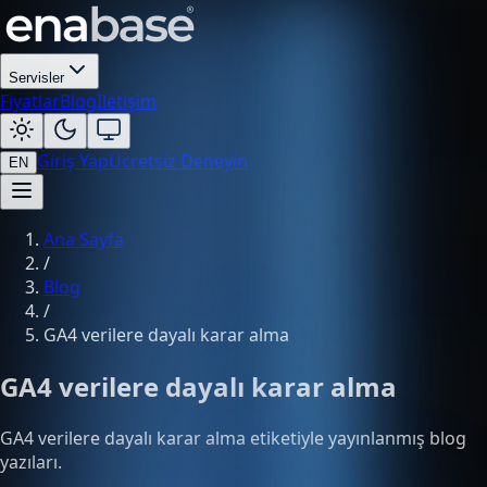
Servisler
Fiyatlar
Blog
İletişim
Giriş Yap
Ücretsiz Deneyin
EN
Ana Sayfa
/
Blog
/
GA4 verilere dayalı karar alma
GA4 verilere dayalı karar alma
GA4 verilere dayalı karar alma etiketiyle yayınlanmış blog
yazıları.