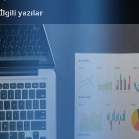
İlgili yazılar