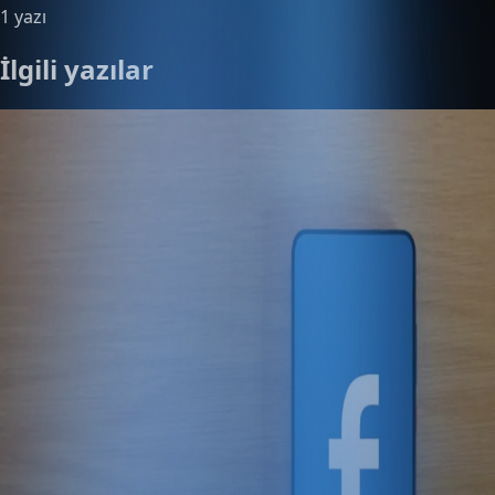
1 yazı
İlgili yazılar