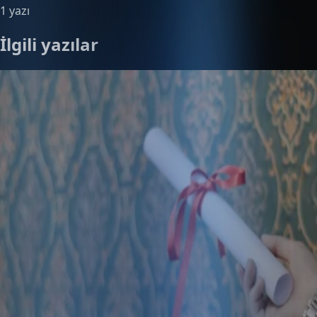
1 yazı
İlgili yazılar