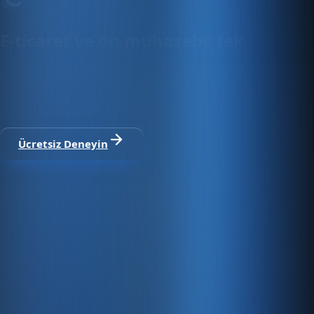
E-ticaret ve ön muhasebe tek
platformda
30 gün ücretsiz deneyin · Kredi kartı gerekmez · Tüm
modüller dahil
Ücretsiz Deneyin
Satıştan tahsilata, tek platform.
Pazaryeri, web mağaza, kasa ve bayi kanallarınızı stok, cari,
e-fatura ve Enabase Online ile aynı panelde yönetin.
Hesap oluştur