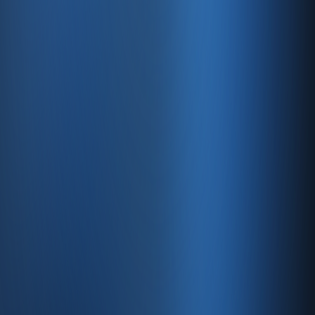
Ürün
Servisler
Kaynaklar
Ürün
Özellikler
Fiyatlandırma
Entegrasyonlar
Servisler
E-Ticaret
Hızlı Satış
Bayi & Toptan
Ön Muhasebe
Web Site
Kaynaklar