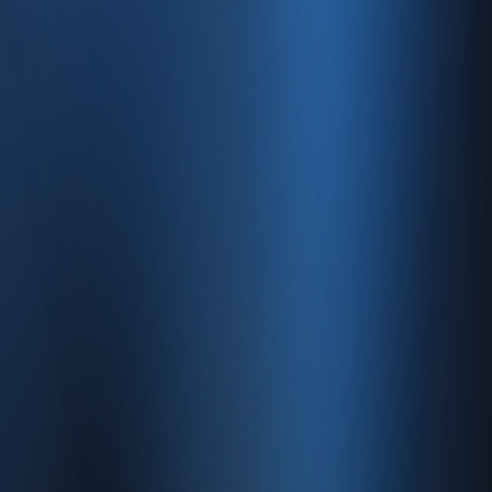
Blog
Site haritası
İletişim
SSS
Hakkımızda
İletişim
İletişim
Caferağa, Şifa Sk No: 19
34710 Kadıköy/İstanbul
0850 840 45 20
info@enabase.com