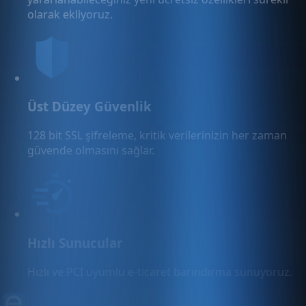
olarak ekliyoruz.
Üst Düzey Güvenlik
128 bit SSL şifreleme, kritik verilerinizin her zaman
güvende olmasını sağlar.
Hızlı Sunucular
Hızlı ve PCI uyumlu e-ticaret barındırma sunuyoruz.