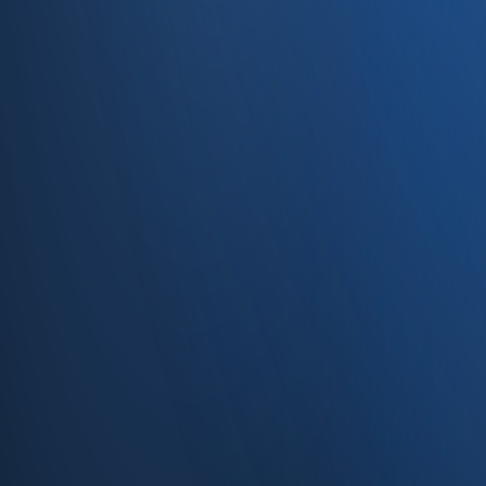
Caferağa, Şifa Sk No: 19
34710 Kadıköy/İstanbul
0850 840 45 20
info@enabase.com