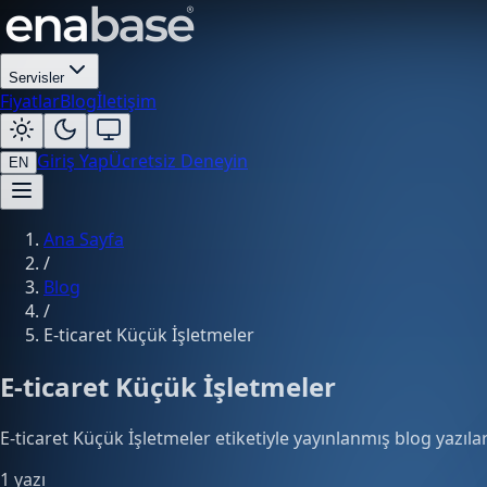
Servisler
Fiyatlar
Blog
İletişim
Giriş Yap
Ücretsiz Deneyin
EN
Ana Sayfa
/
Blog
/
E-ticaret Küçük İşletmeler
E-ticaret Küçük İşletmeler
E-ticaret Küçük İşletmeler etiketiyle yayınlanmış blog yazılar
1 yazı