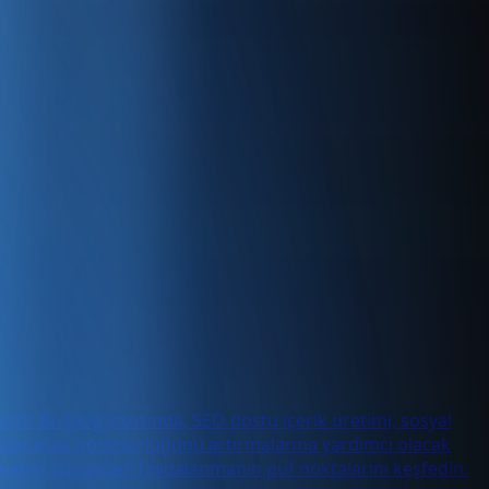
tir. Bu blog yazısında, SEO dostu içerik üretimi, sosyal
luslararası görünürlüğünü artırmalarına yardımcı olacak
rlamanın gücünden faydalanmanın püf noktalarını keşfedin.