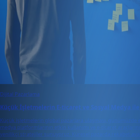
Dijital Pazarlama
Küçük İşletmelerin E-ticaret ve Sosyal Medya ile
Küçük işletmelerin global pazarlara ulaşması, günümüzde e-ti
medya platformlarının etkin kullanımı ve e-ticaret araçlar
yenilikçi stratejiler sunuyoruz. Küresel pazarda rekabet av