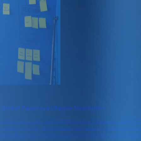
 Global Pazarlara Ulaşma Stratejileri
caret ve sosyal medya stratejileri ile daha kolay hale gelmiş
ının entegrasyonu gibi konulara odaklanarak, işletmelerin u
antajı yakalamak isteyen küçük işletmeler için, dijital paza