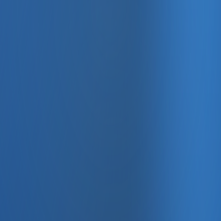
, e-fatura ve Enabase Online ile aynı panelde yönetin.