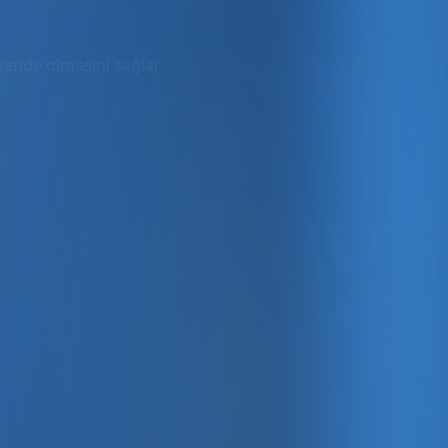
üvende olmasını sağlar.
rmda
ler dahil