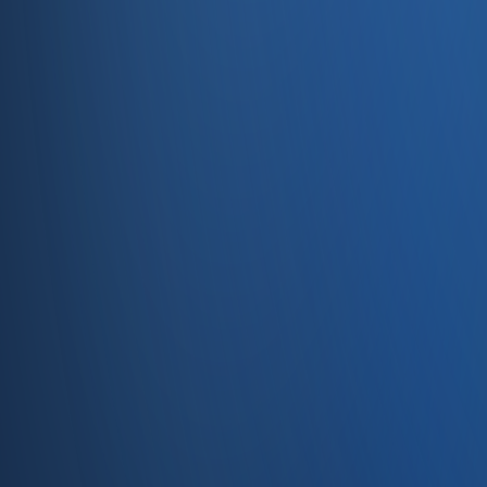
Servisler
E-Ticaret
Hızlı Satış
Bayi & Toptan
Ön Muhasebe
Web Site
Kaynaklar
Blog
Site haritası
İletişim
SSS
Hakkımızda
İletişim
İletişim