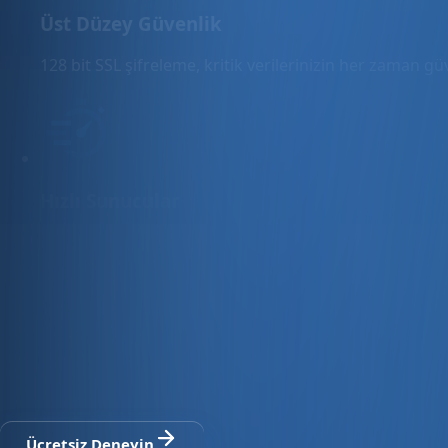
Üst Düzey Güvenlik
128 bit SSL şifreleme, kritik verilerinizin her zaman g
Hızlı Sunucular
Hızlı ve PCI uyumlu e-ticaret barındırma sunuyoruz.
E-ticaret ve ön muhasebe tek platfo
30 gün ücretsiz deneyin · Kredi kartı gerekmez · Tüm modül
Ücretsiz Deneyin