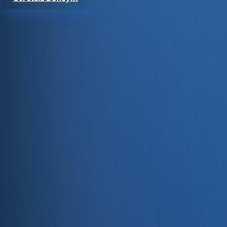
Satıştan tahsilata, tek platform.
Pazaryeri, web mağaza, kasa ve bayi kanallarınızı stok, cari
Hesap oluştur
Ürün
Servisler
Kaynaklar
Ürün
Özellikler
Fiyatlandırma
Entegrasyonlar