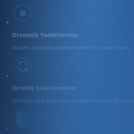
Otomatik Yedeklemeler
Düzenli, otomatik yedeklemelerle içiniz rahat olsun.
Ücretsiz Güncellemeler
Çevrimiçi satış yapmanıza yardımcı olmak ve dijital varl