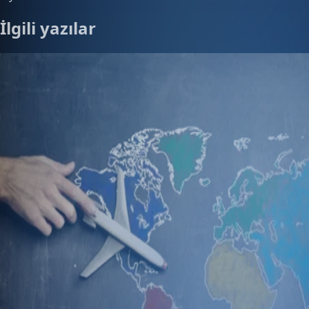
İlgili yazılar