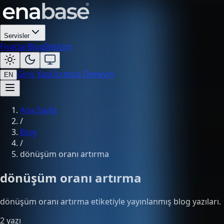
Servisler
Fiyatlar
Blog
İletişim
Giriş Yap
Ücretsiz Deneyin
EN
Ana Sayfa
/
Blog
/
dönüşüm oranı artırma
dönüşüm oranı artırma
dönüşüm oranı artırma etiketiyle yayınlanmış blog yazıları.
2 yazı