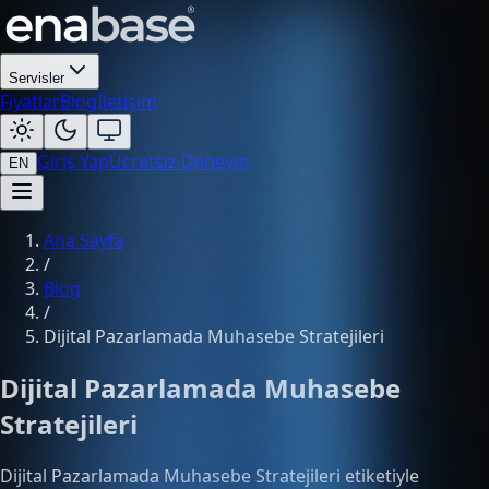
Servisler
Fiyatlar
Blog
İletişim
Giriş Yap
Ücretsiz Deneyin
EN
Ana Sayfa
/
Blog
/
Dijital Pazarlamada Muhasebe Stratejileri
Dijital Pazarlamada Muhasebe
Stratejileri
Dijital Pazarlamada Muhasebe Stratejileri etiketiyle