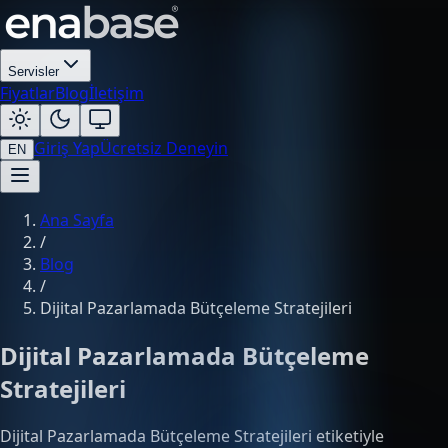
Servisler
Fiyatlar
Blog
İletişim
Giriş Yap
Ücretsiz Deneyin
EN
Ana Sayfa
/
Blog
/
Dijital Pazarlamada Bütçeleme Stratejileri
Dijital Pazarlamada Bütçeleme
Stratejileri
Dijital Pazarlamada Bütçeleme Stratejileri etiketiyle