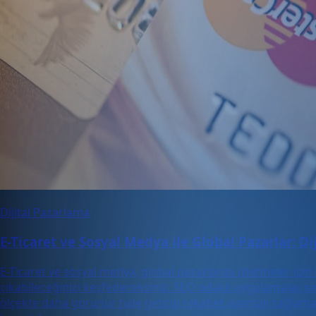
Dijital Pazarlama
E-Ticaret ve Sosyal Medya ile Global Pazarlar: Dij
E-Ticaret ve sosyal medya, global pazarlarda işletmeler için b
çıkabileceğinizi keşfedeceksiniz. SEO odaklı uygulamalar, so
ölçekte daha görünür hale getirip rekabet avantajı sağlamanı