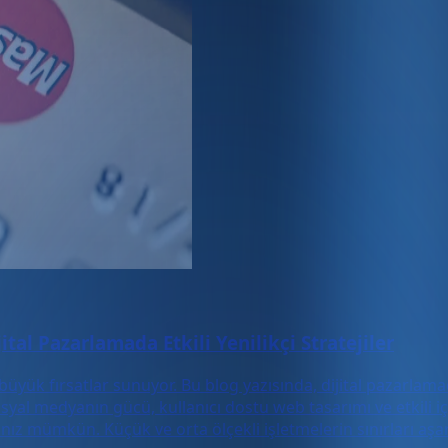
ital Pazarlamada Etkili Yenilikçi Stratejiler
üyük fırsatlar sunuyor. Bu blog yazısında, dijital pazarlamada
syal medyanın gücü, kullanıcı dostu web tasarımı ve etkili i
z mümkün. Küçük ve orta ölçekli işletmelerin sınırları aşarak