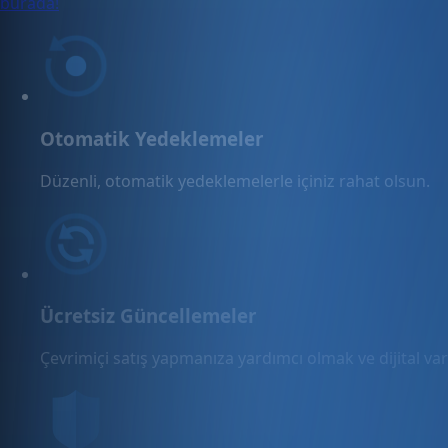
burada!
Otomatik Yedeklemeler
Düzenli, otomatik yedeklemelerle içiniz rahat olsun.
Ücretsiz Güncellemeler
Çevrimiçi satış yapmanıza yardımcı olmak ve dijital varl