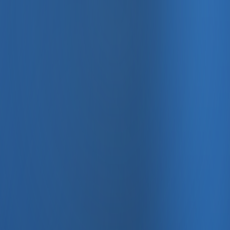
, e-fatura ve Enabase Online ile aynı panelde yönetin.