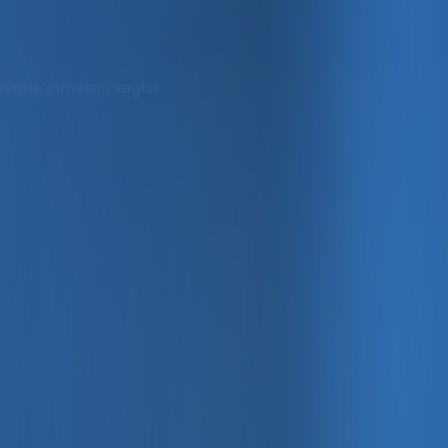
üvende olmasını sağlar.
rmda
ler dahil