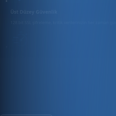
Üst Düzey Güvenlik
128 bit SSL şifreleme, kritik verilerinizin her zaman g
Hızlı Sunucular
Hızlı ve PCI uyumlu e-ticaret barındırma sunuyoruz.
E-ticaret ve ön muhasebe tek platfo
30 gün ücretsiz deneyin · Kredi kartı gerekmez · Tüm modül