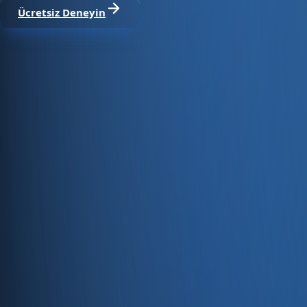
Ücretsiz Deneyin
Satıştan tahsilata, tek platform.
Pazaryeri, web mağaza, kasa ve bayi kanallarınızı stok, cari
Hesap oluştur
Ürün
Servisler
Kaynaklar
Ürün
Özellikler
Fiyatlandırma