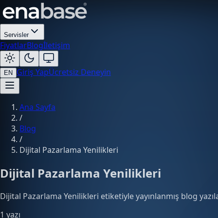
Servisler
Fiyatlar
Blog
İletişim
Giriş Yap
Ücretsiz Deneyin
EN
Ana Sayfa
/
Blog
/
Dijital Pazarlama Yenilikleri
Dijital Pazarlama Yenilikleri
Dijital Pazarlama Yenilikleri etiketiyle yayınlanmış blog yazıla
1 yazı