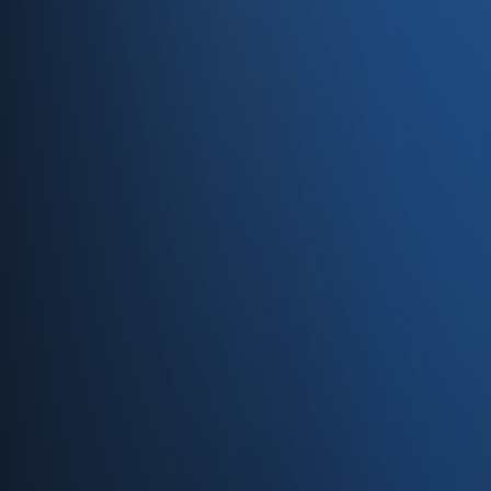
Caferağa, Şifa Sk No: 19
34710 Kadıköy/İstanbul
0850 840 45 20
info@enabase.com