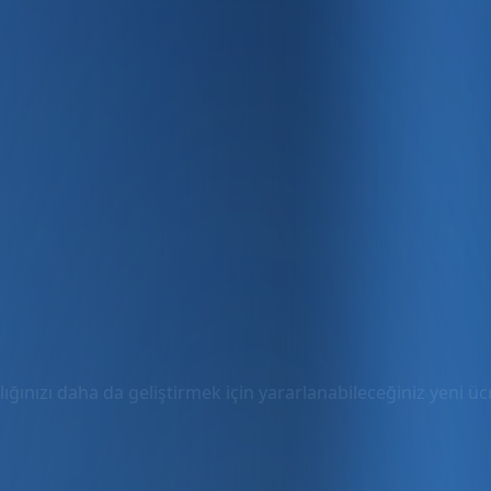
ığınızı daha da geliştirmek için yararlanabileceğiniz yeni ücre