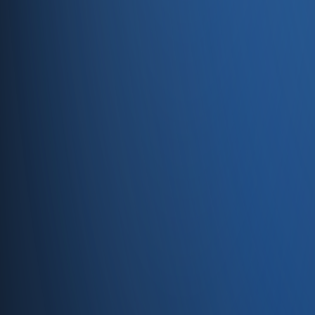
Entegrasyonlar
Servisler
E-Ticaret
Hızlı Satış
Bayi & Toptan
Ön Muhasebe
Web Site
Kaynaklar
Blog
Site haritası
İletişim
SSS
Hakkımızda
İletişim
İletişim