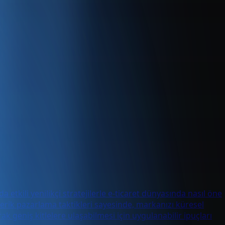
 etkili yenilikçi stratejilerle e-ticaret dünyasında nasıl öne
çerik pazarlama taktikleri sayesinde, markanızı küresel
 geniş kitlelere ulaşabilmesi için uygulanabilir ipuçları