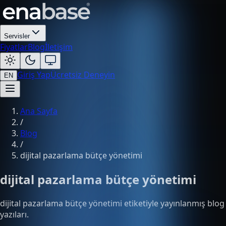
Servisler
Fiyatlar
Blog
İletişim
Giriş Yap
Ücretsiz Deneyin
EN
Ana Sayfa
/
Blog
/
dijital pazarlama bütçe yönetimi
dijital pazarlama bütçe yönetimi
dijital pazarlama bütçe yönetimi etiketiyle yayınlanmış blog
yazıları.