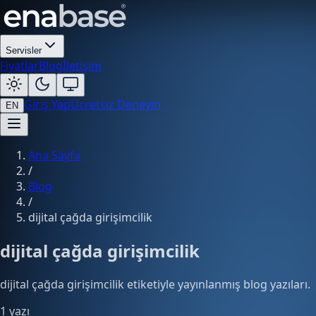
Servisler
Fiyatlar
Blog
İletişim
Giriş Yap
Ücretsiz Deneyin
EN
Ana Sayfa
/
Blog
/
dijital çağda girişimcilik
dijital çağda girişimcilik
dijital çağda girişimcilik etiketiyle yayınlanmış blog yazıları.
1 yazı