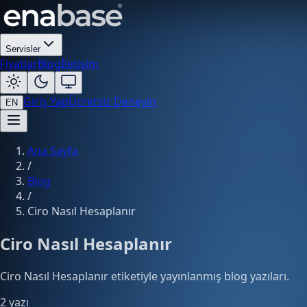
Servisler
Fiyatlar
Blog
İletişim
Giriş Yap
Ücretsiz Deneyin
EN
Ana Sayfa
/
Blog
/
Ciro Nasıl Hesaplanır
Ciro Nasıl Hesaplanır
Ciro Nasıl Hesaplanır etiketiyle yayınlanmış blog yazıları.
2 yazı