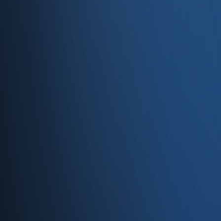
Caferağa, Şifa Sk No: 19
34710 Kadıköy/İstanbul
0850 840 45 20
info@enabase.com