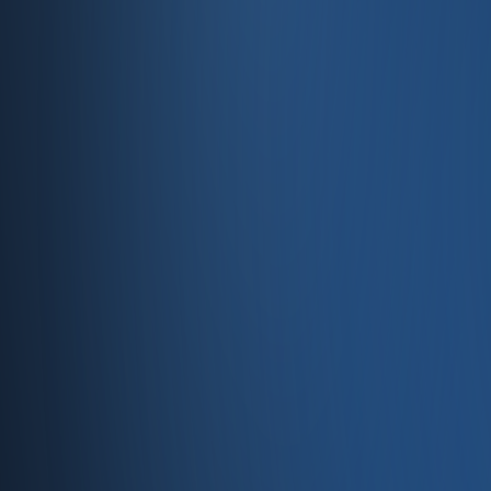
Entegrasyonlar
Servisler
E-Ticaret
Hızlı Satış
Bayi & Toptan
Ön Muhasebe
Web Site
Kaynaklar
Blog
Site haritası
İletişim
SSS
Hakkımızda
İletişim
İletişim