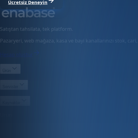
Ücretsiz Deneyin
Satıştan tahsilata, tek platform.
Pazaryeri, web mağaza, kasa ve bayi kanallarınızı stok, cari
Hesap oluştur
Ürün
Servisler
Kaynaklar
Ürün
Özellikler
Fiyatlandırma