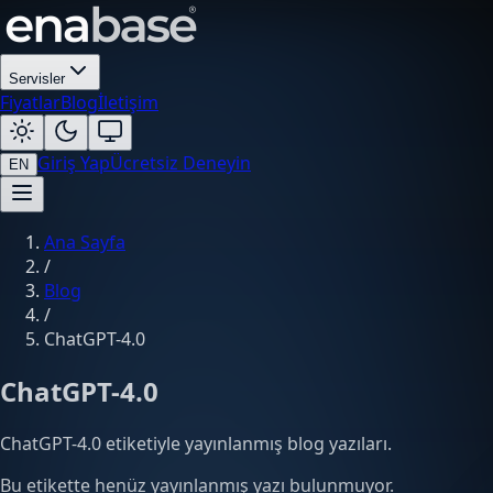
Servisler
Fiyatlar
Blog
İletişim
Giriş Yap
Ücretsiz Deneyin
EN
Ana Sayfa
/
Blog
/
ChatGPT-4.0
ChatGPT-4.0
ChatGPT-4.0 etiketiyle yayınlanmış blog yazıları.
Bu etikette henüz yayınlanmış yazı bulunmuyor.