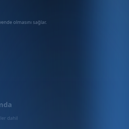
üvende olmasını sağlar.
rmda
ler dahil