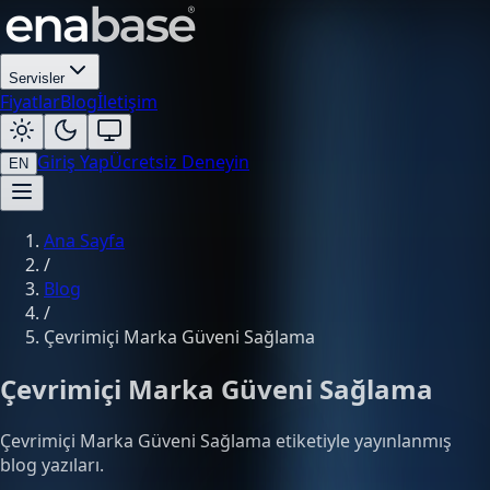
Servisler
Fiyatlar
Blog
İletişim
Giriş Yap
Ücretsiz Deneyin
EN
Ana Sayfa
/
Blog
/
Çevrimiçi Marka Güveni Sağlama
Çevrimiçi Marka Güveni Sağlama
Çevrimiçi Marka Güveni Sağlama etiketiyle yayınlanmış
blog yazıları.