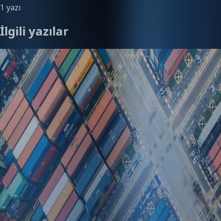
1 yazı
İlgili yazılar