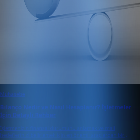
Muhasebe
Bilanço Nedir ve Nasıl Hesaplanır? İşletmeler
İçin Detaylı Rehber
İşletmenizin finansal durumunu anlamak ve mali
hedeflerinizi belirlemek için en önemli araçlardan biri,