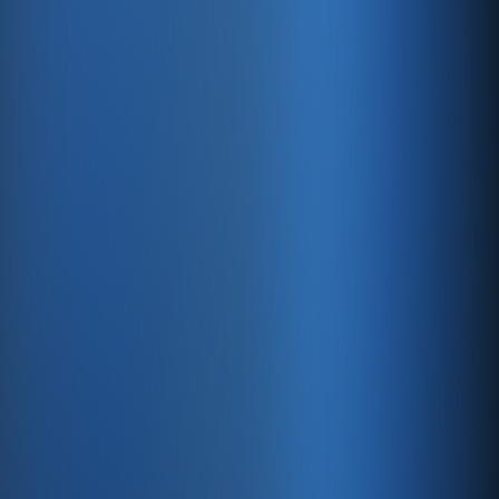
Üst Düzey Güvenlik
128 bit SSL şifreleme, kritik verilerinizin her zaman
güvende olmasını sağlar.
Hızlı Sunucular
Hızlı ve PCI uyumlu e-ticaret barındırma sunuyoruz.
E-ticaret ve ön muhasebe tek
platformda
30 gün ücretsiz deneyin · Kredi kartı gerekmez · Tüm