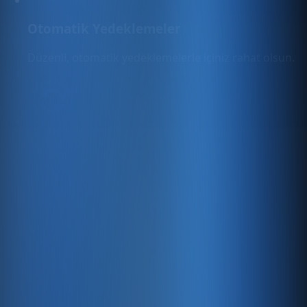
Otomatik Yedeklemeler
Düzenli, otomatik yedeklemelerle içiniz rahat olsun.
Ücretsiz Güncellemeler
Çevrimiçi satış yapmanıza yardımcı olmak ve dijital
varlığınızı daha da geliştirmek için
yararlanabileceğiniz yeni ücretsiz özellikleri sürekli
olarak ekliyoruz.