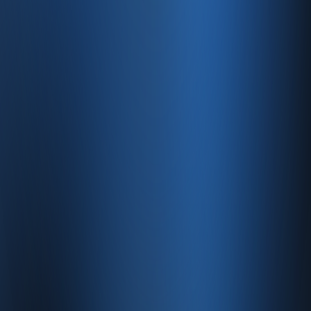
Ürün
Özellikler
Fiyatlandırma
Entegrasyonlar
Servisler
E-Ticaret
Hızlı Satış
Bayi & Toptan
Ön Muhasebe
Web Site
Kaynaklar
Blog
Site haritası
İletişim
SSS
Hakkımızda