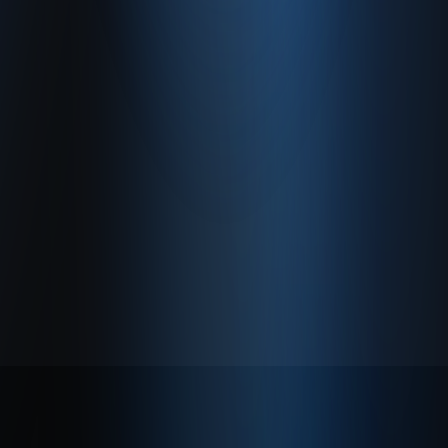
Hakkımızda
Gizlilik Politikası
Kullanım Sözleşmesi
© 2026 Enabase Tüm Hakları Saklıdır.