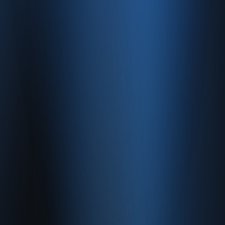
İletişim
İletişim
Caferağa, Şifa Sk No: 19
34710 Kadıköy/İstanbul
0850 840 45 20
info@enabase.com