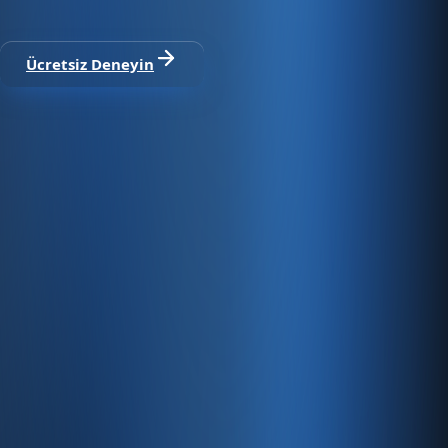
modüller dahil
Ücretsiz Deneyin
Satıştan tahsilata, tek platform.
Pazaryeri, web mağaza, kasa ve bayi kanallarınızı stok, cari,
e-fatura ve Enabase Online ile aynı panelde yönetin.
Hesap oluştur
Ürün
Servisler
Kaynaklar