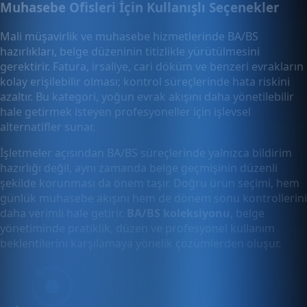
Muhasebe Ofisleri İçin Kullanışlı Seçenekler
Mali müşavirlik ve muhasebe hizmetlerinde BA/BS
hazırlıkları, belge düzeninin titizlikle yürütülmesini
gerektirir. Fatura, irsaliye, cari döküm ve benzeri evrakların
kolay erişilebilir olması; kontrol süreçlerinde hata riskini
azaltır. Bu kategori, yoğun evrak akışını daha yönetilebilir
hale getirmek isteyen profesyoneller için işlevsel
alternatifler sunar.
İşletmeler açısından BA/BS süreçlerinde yalnızca bildirim
hazırlığı değil, aynı zamanda belge geçmişinin düzenli
şekilde korunması da önem taşır. Doğru ürün seçimi, hem
günlük muhasebe akışını hem de dönem sonu kontrollerini
daha verimli hale getirir.
BA/BS koleksiyonu
, belge
yönetiminde pratiklik, düzen ve profesyonel kullanım
beklentilerini karşılamaya yönelik çözümlerden oluşur.