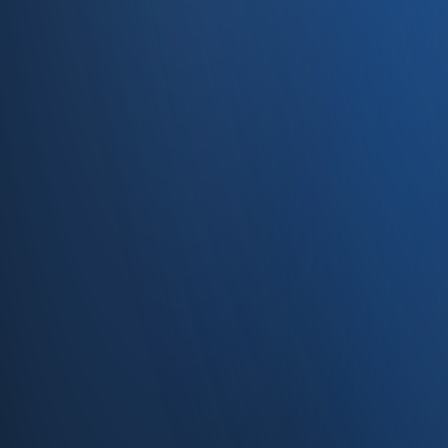
Caferağa, Şifa Sk No: 19
34710 Kadıköy/İstanbul
0850 840 45 20
info@enabase.com