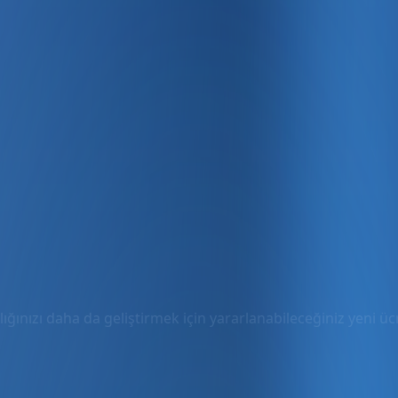
ığınızı daha da geliştirmek için yararlanabileceğiniz yeni ücre