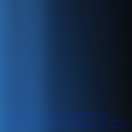
r süreçtir. Bu blog, mutabakatın ne olduğunu, nasıl
kle muhasebe ve finans alanında çalışan profesyonellerin,
asıl uygulanabileceği üzerine derinlemesine bilgi sağlarken,