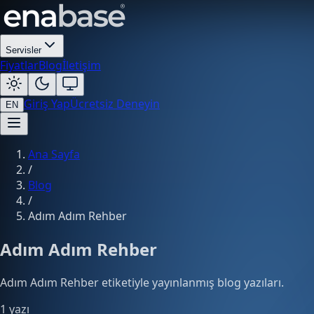
Servisler
Fiyatlar
Blog
İletişim
Giriş Yap
Ücretsiz Deneyin
EN
Ana Sayfa
/
Blog
/
Adım Adım Rehber
Adım Adım Rehber
Adım Adım Rehber etiketiyle yayınlanmış blog yazıları.
1 yazı