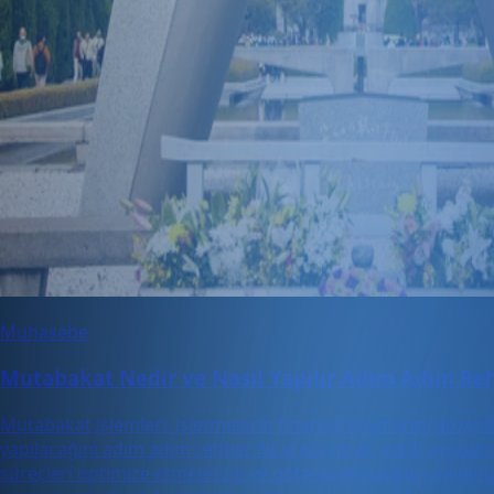
Muhasebe
Mutabakat Nedir ve Nasıl Yapılır Adım Adım Reh
Mutabakat işlemleri, işletmelerin finansal kayıtlarını düzen
yapılacağını adım adım rehber ile açıklayarak, etkili uygula
süreçleri optimize etmelerine ve potansiyel hataları minimi