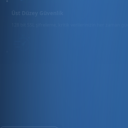
Üst Düzey Güvenlik
128 bit SSL şifreleme, kritik verilerinizin her zaman g
Hızlı Sunucular
Hızlı ve PCI uyumlu e-ticaret barındırma sunuyoruz.
E-ticaret ve ön muhasebe tek platfo
30 gün ücretsiz deneyin · Kredi kartı gerekmez · Tüm modül