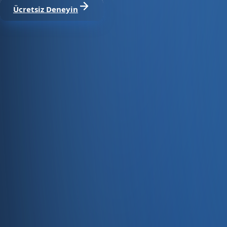
Ücretsiz Deneyin
Satıştan tahsilata, tek platform.
Pazaryeri, web mağaza, kasa ve bayi kanallarınızı stok, cari
Hesap oluştur
Ürün
Servisler
Kaynaklar
Ürün
Özellikler
Fiyatlandırma