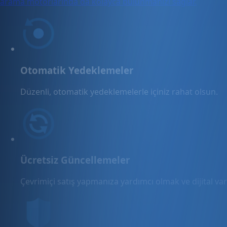
arama motorlarında da kolayca bulunmanızı sağlar.
Otomatik Yedeklemeler
Düzenli, otomatik yedeklemelerle içiniz rahat olsun.
Ücretsiz Güncellemeler
Çevrimiçi satış yapmanıza yardımcı olmak ve dijital varl