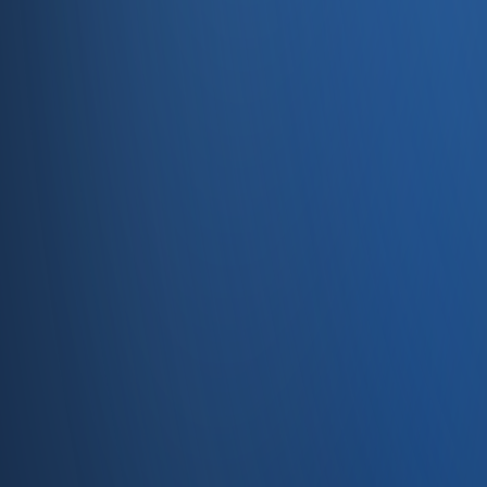
Entegrasyonlar
Servisler
E-Ticaret
Hızlı Satış
Bayi & Toptan
Ön Muhasebe
Web Site
Kaynaklar
Blog
Site haritası
İletişim
SSS
Hakkımızda
İletişim
İletişim