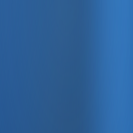
, e-fatura ve Enabase Online ile aynı panelde yönetin.