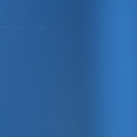
üvende olmasını sağlar.
rmda
ler dahil