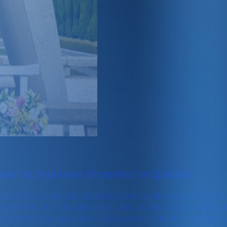
ber ile Uygulama Yöntemleri ve İpuçları
li ve doğru bir şekilde yönetmelerine yardımcı olan kritik bi
ma yöntemleri ve ipuçları sunar. SEO odaklı bu içerik, özelli
ze etmelerine olanak tanır. Mutabakatın önemi ve pratikte n